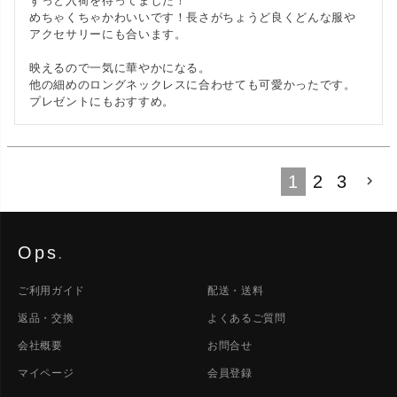
ずっと入荷を待ってました！

めちゃくちゃかわいいです！長さがちょうど良くどんな服や
アクセサリーにも合います。

映えるので一気に華やかになる。

他の細めのロングネックレスに合わせても可愛かったです。
プレゼントにもおすすめ。
1
2
3
Ops
.
ご利用ガイド
配送・送料
返品・交換
よくあるご質問
会社概要
お問合せ
マイページ
会員登録