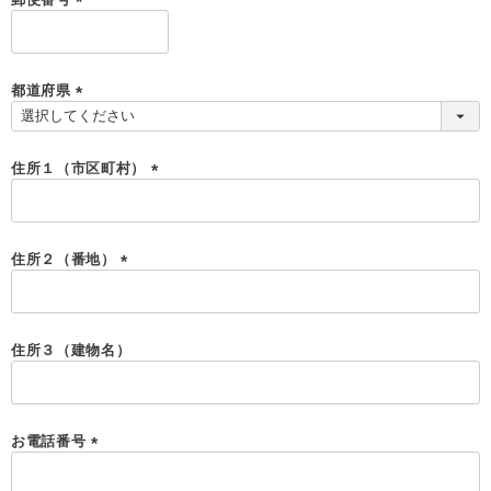
(
必
須
)
都道府県
(
必
須
住所１（市区町村）
)
(
必
須
)
住所２（番地）
(
必
須
)
住所３（建物名）
お電話番号
(
必