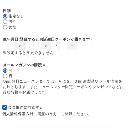
須
)
性別
指定なし
男性
女性
生年月日(登録するとお誕生日クーポンが届きます）
※設定すると変更できません
メールマガジンの購読
可
(
否
必
Ops.無料ニュースレターでは、月に２、３回 新製品やセール情報を
須
お届けします。またニュースレター限定クーポンやプレゼントなどお
)
得な情報をお届けします。
会員規約
に同意する
個人情報保護方針
に同意のうえ、ご登録ください。