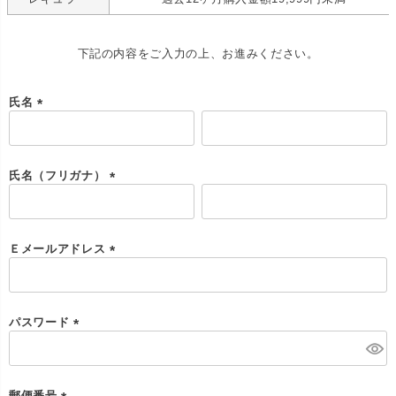
下記の内容をご入力の上、お進みください。
氏名
(
必
須
)
氏名（フリガナ）
(
必
須
)
Ｅメールアドレス
(
必
須
)
パスワード
(
必
須
)
郵便番号