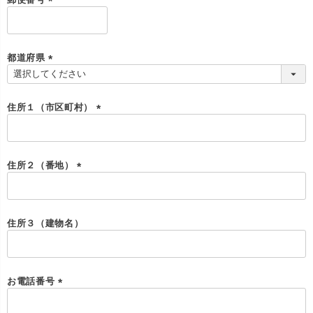
(
必
須
)
都道府県
(
必
須
住所１（市区町村）
)
(
必
須
)
住所２（番地）
(
必
須
)
住所３（建物名）
お電話番号
(
必