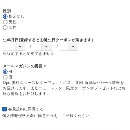
須
)
性別
指定なし
男性
女性
生年月日(登録するとお誕生日クーポンが届きます）
※設定すると変更できません
メールマガジンの購読
可
(
否
必
Ops.無料ニュースレターでは、月に２、３回 新製品やセール情報を
須
お届けします。またニュースレター限定クーポンやプレゼントなどお
)
得な情報をお届けします。
会員規約
に同意する
個人情報保護方針
に同意のうえ、ご登録ください。