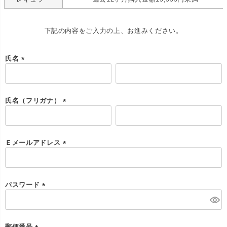
下記の内容をご入力の上、お進みください。
氏名
(
必
須
)
氏名（フリガナ）
(
必
須
)
Ｅメールアドレス
(
必
須
)
パスワード
(
必
須
)
郵便番号