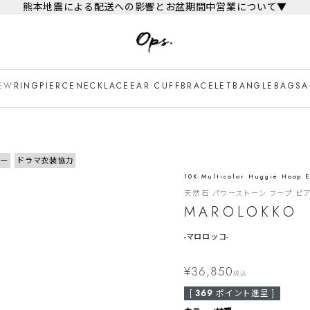
熊本地震による配送への影響とお盆期間中営業について▼
EW
RING
PIERCE
NECKLACE
EAR CUFF
BRACELET
BANGLE
BAG
SA
リー
ドラマ衣装協力
10K Multicolor Huggie Hoop E
天然石 パワーストーン フープ ピ
MAROLOKKO
-
マロロッコ-
¥
36,850
税込
[
369
ポイント進呈 ]