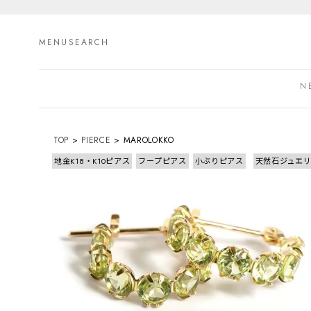
MENU
SEARCH
N
TOP
PIERCE
MAROLOKKO
地金K18・K10ピアス
フープピアス
小ぶりピアス
天然石ジュエ