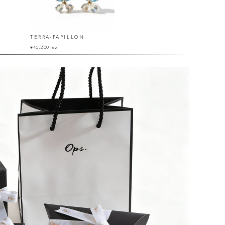
TERRA-PAPILLON
MEGREZ-PE
¥
46,200
¥
29,700
（税込）
（税込）