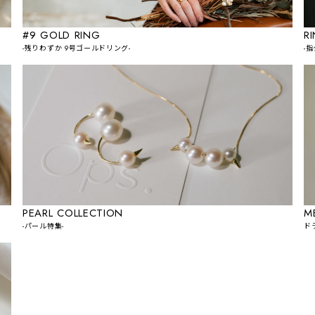
#9 GOLD RING
R
-残りわずか 9号ゴールドリング-
-
PEARL COLLECTION
M
-パール特集-
ド