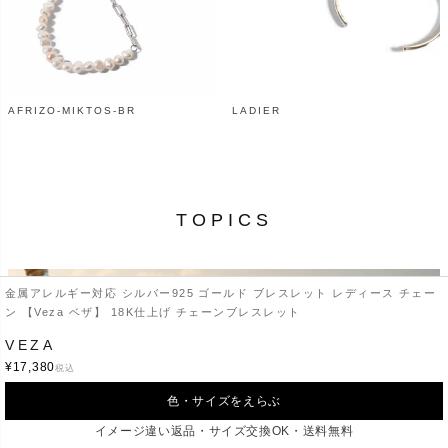
AFRIZO-MIKTOS-BR
LADIER
¥
7,700
¥
17,600
（税込）
（税込）
TOPICS
金属アレルギー対応 シルバー925 ゴールド ブレスレット レディース チェー
ン 【Veza ベザ】 18K仕上げ チェーンブレスレット
VEZA
¥
17,380
税込
色・サイズをえらぶ
イメージ違い返品・サイズ交換OK・送料無料