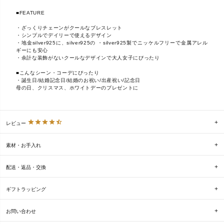
■FEATURE
・ざっくりチェーンがクールなブレスレット
・シンプルでデイリーで使えるデザイン
・地金silver925に、silver925の ・silver925製でニッケルフリーで金属アレル
ギーにも安心
・余計な装飾がないクールなデザインで大人女子にぴったり
■こんなシーン・コーデにぴったり
・誕生日/結婚記念日/結婚のお祝い/出産祝い/記念日
母の日、クリスマス、ホワイトデーのプレゼントに
レビュー
素材・お手入れ
配送・返品・交換
ギフトラッピング
お問い合わせ