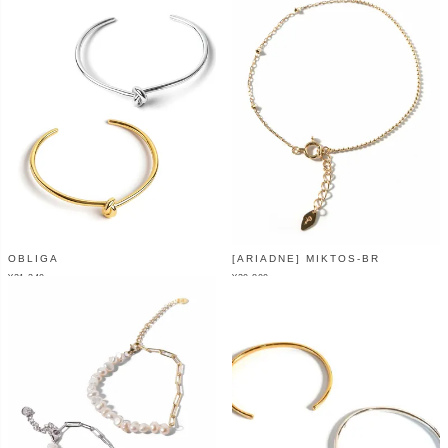
OBLIGA
[ARIADNE] MIKTOS-BR
¥
21,340
¥
30,800
（税込）
（税込）