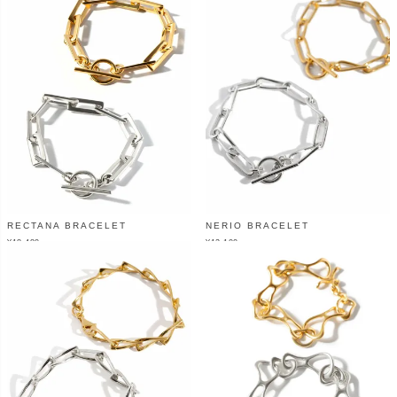
RECTANA BRACELET
NERIO BRACELET
¥
18,480
¥
12,100
（税込）
（税込）