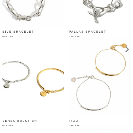
EIVE BRACELET
PALLAS BRACELET
¥
23,100
¥
22,000
（税込）
（税込）
VENEC BULKY BR
TIGO
¥
17,600
¥
13,200
（税込）
（税込）