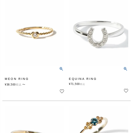
MEON RING
EQUINA RING
¥
71,500
〜
税込
¥
38,500
税込