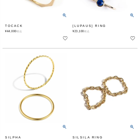
TOCACK
[LUPAUS] RING
¥
44,000
¥
23,100
税込
税込
SILPHA
SILSILA RING