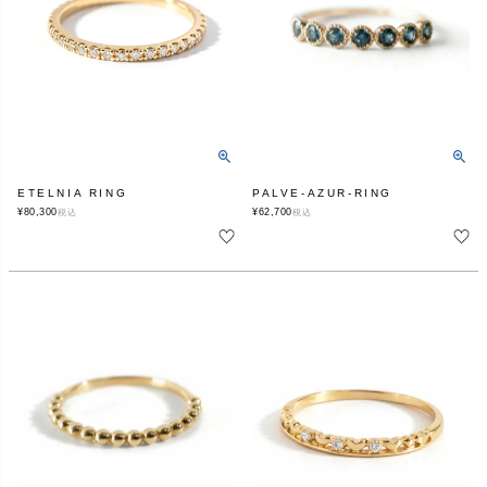
ETELNIA RING
PALVE-AZUR-RING
¥
80,300
¥
62,700
税込
税込