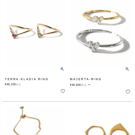
TERRA-KLADIA RING
MAJERTA-RING
¥
46,200
税込
〜
¥
49,800
税込