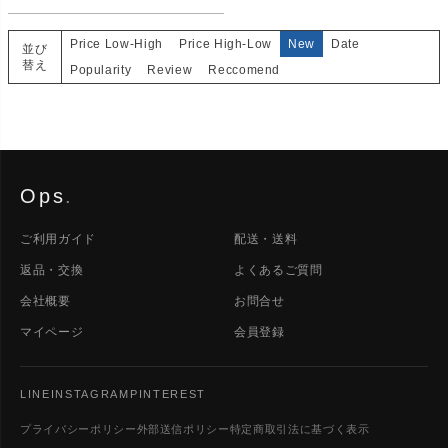
Price Low-High
Price High-Low
New
Date
並び
替え
Popularity
Review
Reccomend
Ops
.
ご利用ガイド
配送・送料
返品・交換
よくあるご質問
会社概要
お問合せ
マイページ
会員登録
LINE
INSTAGRAM
PINTEREST
プライバシーポリシー
外部送信ポリシー
特定商取引法に基づく表示