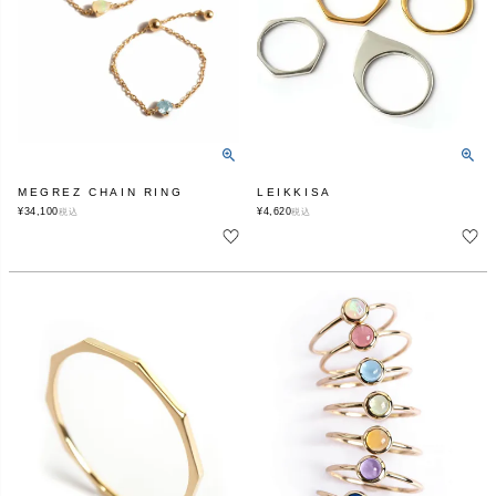
MEGREZ CHAIN RING
LEIKKISA
¥
34,100
¥
4,620
税込
税込