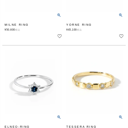
MILNE RING
YORNE RING
¥
50,600
¥
45,100
税込
税込
ELNEO-RING
TESSERA RING