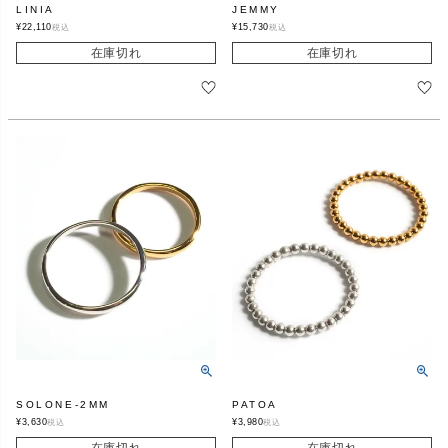
LINIA
JEMMY
¥
22,110
¥
15,730
税込
税込
在庫切れ
在庫切れ
SOLONE-2MM
PATOA
¥
3,630
¥
3,980
税込
税込