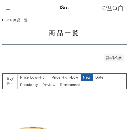
新着順
登録順
価格が安い順
価格が高い順
TOP
商品一覧
優先度順
レビュー順
商品一覧
キーワードヒット順
検索
詳細検索
Price Low-High
Price High-Low
New
Date
並び
替え
Popularity
Review
Reccomend