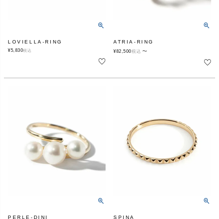
LOVIELLA-RING
ATRIA-RING
¥
5,830
税込
〜
¥
82,500
税込
PERLE-DINI
SPINA