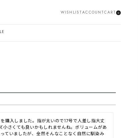
WISHLIST
ACCOUNT
CART
0
SEARCH
LE
を購入しました。指が太いので17号で人差し指大丈
ズ小さくても良いかもしれませんね。ボリュームがあ
思っていましたが、全然そんなことなく自然に馴染み