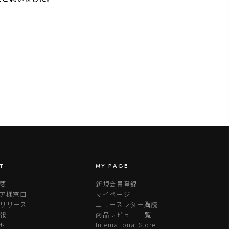
T
MY PAGE
要
新規会員登録
ア様窓口
マイページ
リリース
ニュースレター購読
報
商品レビュー一覧
せ
International Store