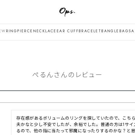
EW
RING
PIERCE
NECKLACE
EAR CUFF
BRACELET
BANGLE
BAG
SA
ぺるんさんのレビュー
存在感があるボリュームのリングを探していたので、こちら
夫かなと少し不安でしたが、余裕でした。普通の方は1サイ
るので、他の指に当たって邪魔になったりするのかな？と