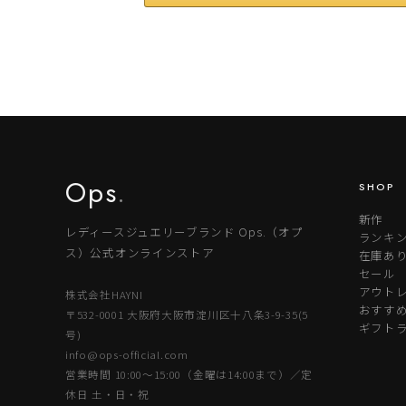
Ops
.
SHOP
新作
レディースジュエリーブランド Ops.（オプ
ランキ
ス）公式オンラインストア
在庫あ
セール
アウトレ
株式会社HAYNI
おすす
〒532-0001 大阪府大阪市淀川区十八条3-9-35(5
ギフト
号)
info@ops-official.com
営業時間 10:00〜15:00（金曜は14:00まで）／定
休日 土・日・祝