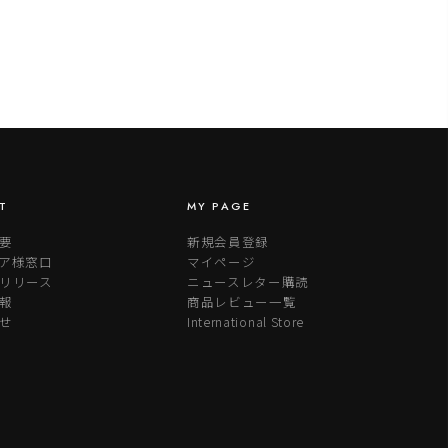
T
MY PAGE
要
新規会員登録
ア様窓口
マイページ
リリース
ニュースレター購読
報
商品レビュー一覧
せ
International Store