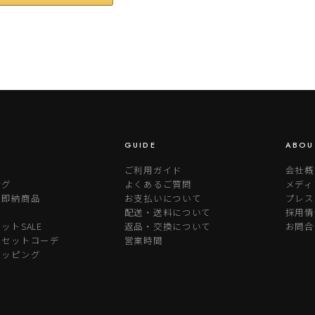
GUIDE
ABOU
ご利用ガイド
会社概
ング
よくあるご質問
メディ
り即納商品
お支払いについて
プレス
配送・送料について
採用情
ットSALE
返品・交換について
お問合
めセットコーデ
営業時間
ラッピング