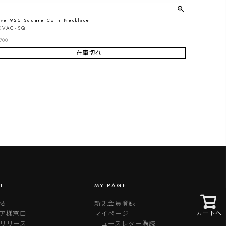
lver925 Square Coin Necklace
OVAC-SQ
700
在庫切れ
T
MY PAGE
要
新規会員登録
ア様窓口
マイページ
カートへ
リリース
ニュースレター購読