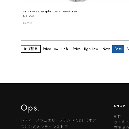
Silver925 Ripple Coin Necklace
NOVAC
¥
9,900
並び替え
Price Low-High
Price High-Low
New
Date
P
Ops
.
SHOP
新作
レディースジュエリーブランド Ops.（オプ
ランキ
ス）公式オンラインストア
在庫あ