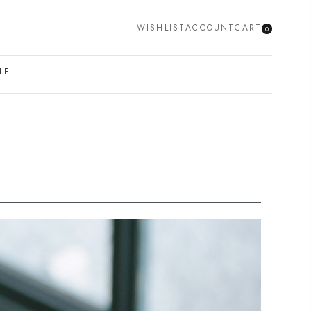
WISHLIST
ACCOUNT
CART
0
SEARCH
LE