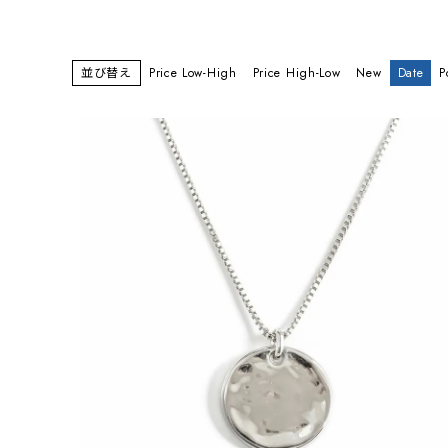
並び替え
Price Low-High
Price High-Low
New
Date
P