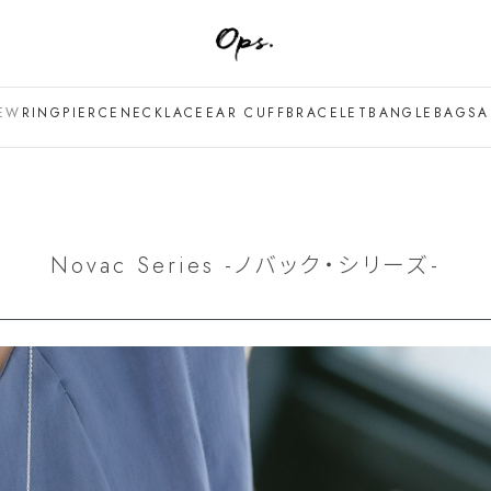
EW
RING
PIERCE
NECKLACE
EAR CUFF
BRACELET
BANGLE
BAG
SA
Novac Series -ノバック・シリーズ-