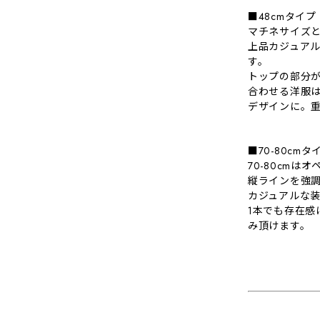
■48cmタイプ
マチネサイズと
上品カジュアル
す。
トップの部分
合わせる洋服
デザインに。
■70-80cmタ
70-80cm
縦ラインを強
カジュアルな
1本でも存在
み頂けます。