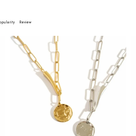
opularity
Review