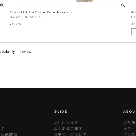
Silver925 BoxChain Coin Necklace
Si
NOVAC-BLANCA
N
¥
31,900
¥
7,
opularity
Review
GUIDE
ABOU
ご利用ガイド
会社概
ング
よくあるご質問
メディ
り即納商品
お支払いについて
プレス