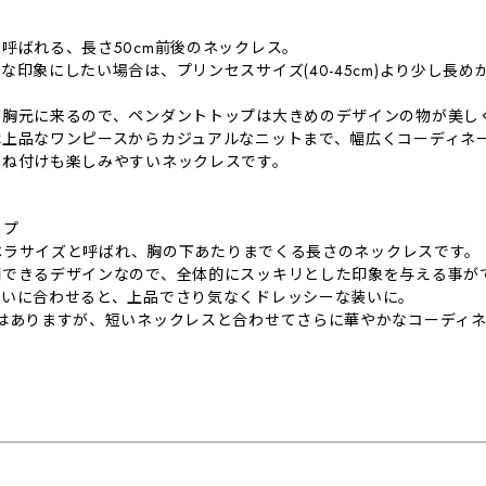
呼ばれる、長さ50cm前後のネックレス。
な印象にしたい場合は、プリンセスサイズ(40-45cm)より少し長め
が胸元に来るので、ペンダントトップは大きめのデザインの物が美し
は上品なワンピースからカジュアルなニットまで、幅広くコーディネ
重ね付けも楽しみやすいネックレスです。
イプ
はオペラサイズと呼ばれ、胸の下あたりまでくる長さのネックレスです。
調できるデザインなので、全体的にスッキリとした印象を与える事が
装いに合わせると、上品でさり気なくドレッシーな装いに。
感はありますが、短いネックレスと合わせてさらに華やかなコーディ