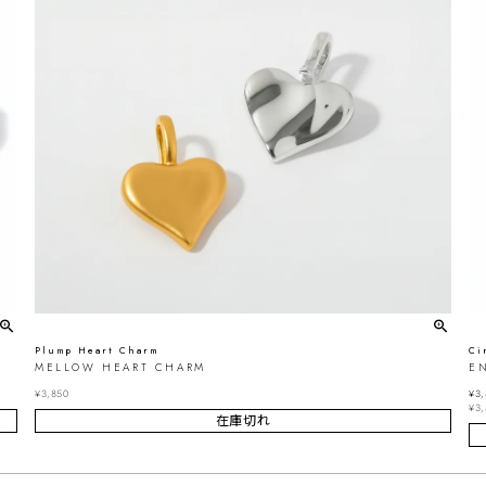
Plump Heart Charm
Ci
MELLOW HEART CHARM
E
¥
3,850
¥
3,
¥
3,
在庫切れ