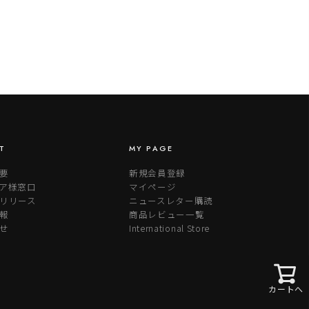
T
MY PAGE
要
新規会員登録
ア様窓口
マイページ
リリース
ニュースレター購読
報
商品レビュー一覧
せ
International Store
カートへ