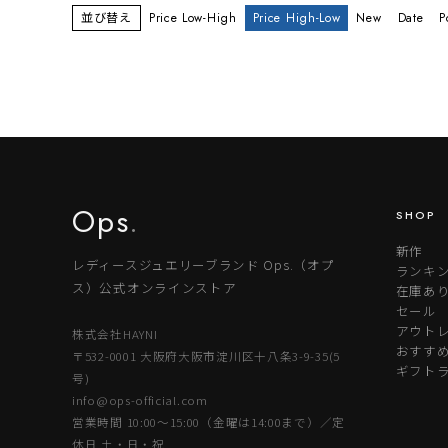
並び替え
Price Low-High
Price High-Low
New
Date
P
Ops
.
SHOP
新作
レディースジュエリーブランド Ops.（オプ
ランキ
ス）公式オンラインストア
在庫あ
セール
アウトレ
株式会社HAYNI
おすす
〒532-0001 大阪府大阪市淀川区十八条3-9-35(5
ギフト
号)
info@ops-official.com
営業時間 10:00〜15:00（金曜は14:00まで）／定
休日 土・日・祝