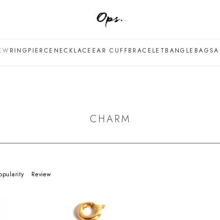
EW
RING
PIERCE
NECKLACE
EAR CUFF
BRACELET
BANGLE
BAG
SA
CHARM
opularity
Review