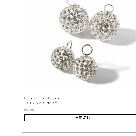
Crystal Pave Charm
DODONA CHARM
¥
5,500
在庫切れ