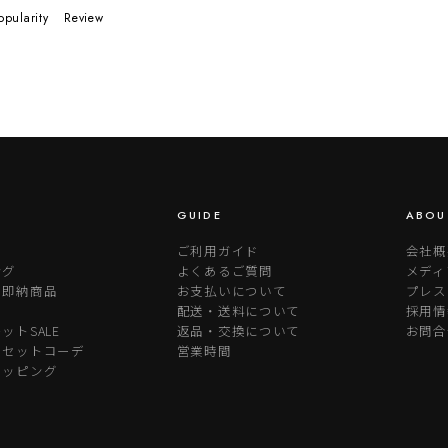
opularity
Review
GUIDE
ABOU
ご利用ガイド
会社概
ング
よくあるご質問
メディ
り即納商品
お支払いについて
プレス
配送・送料について
採用情
ットSALE
返品・交換について
お問合
めセットコーデ
営業時間
ラッピング