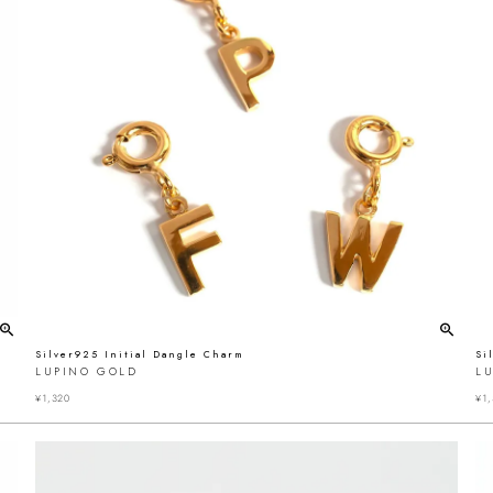
Silver925 Initial Dangle Charm
Si
LUPINO GOLD
L
¥
1,320
¥
1,