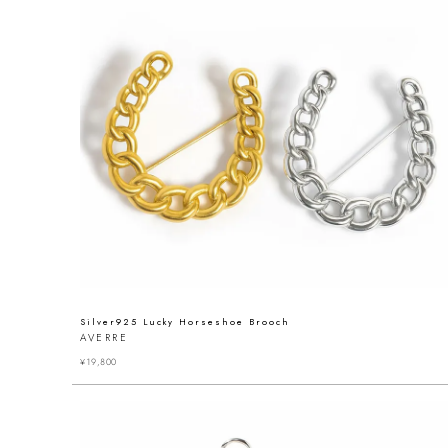
Silver925 Lucky Horseshoe Brooch
AVERRE
¥
19,800