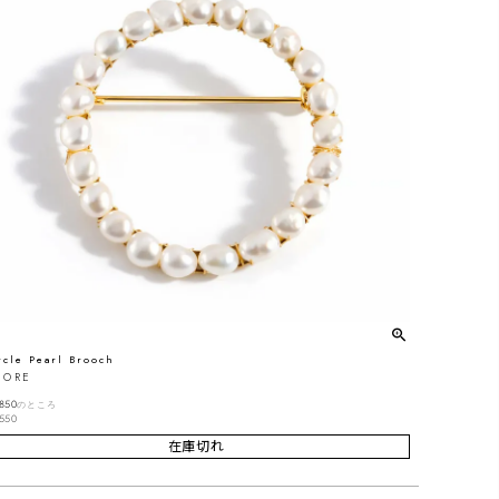
rcle Pearl Brooch
NORE
850
のところ
550
在庫切れ