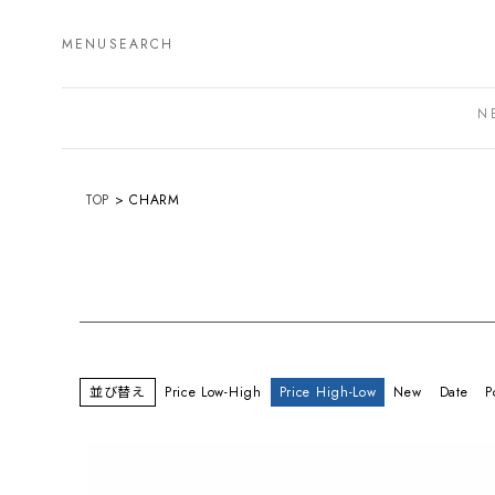
MENU
SEARCH
N
TOP
CHARM
並び替え
Price Low-High
Price High-Low
New
Date
P