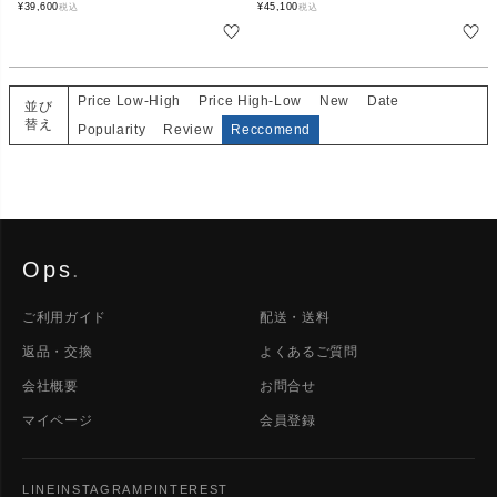
¥
39,600
¥
45,100
税込
税込
Price Low-High
Price High-Low
New
Date
並び
替え
Popularity
Review
Reccomend
Ops
.
ご利用ガイド
配送・送料
返品・交換
よくあるご質問
会社概要
お問合せ
マイページ
会員登録
LINE
INSTAGRAM
PINTEREST