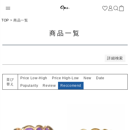
新着順
登録順
価格が安い順
価格が高い順
TOP
商品一覧
優先度順
レビュー順
商品一覧
キーワードヒット順
検索
詳細検索
Price Low-High
Price High-Low
New
Date
並び
替え
Popularity
Review
Reccomend