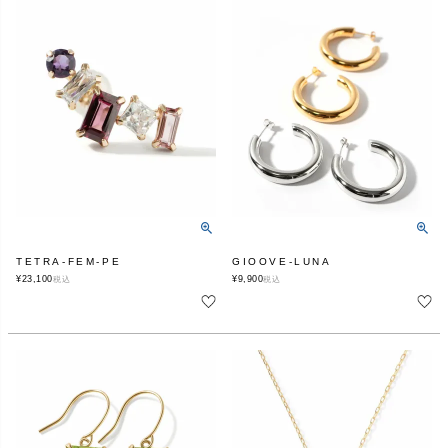
TETRA-FEM-PE
GIOOVE-LUNA
¥
23,100
¥
9,900
税込
税込