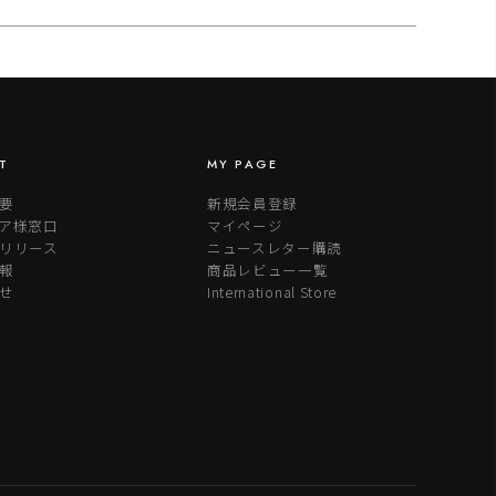
T
MY PAGE
要
新規会員登録
ア様窓口
マイページ
リリース
ニュースレター購読
報
商品レビュー一覧
せ
International Store