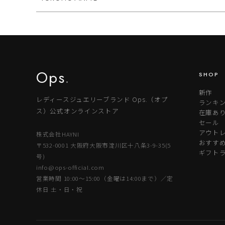
Ops
.
SHOP
新作
レディースジュエリーブランド Ops.（オプ
ランキ
ス）公式オンラインストア
在庫あ
セール
アウトレ
株式会社HAYNI
おすす
〒532-0001 大阪府大阪市淀川区十八条3-9-35(5
ギフト
号)
info@ops-official.com
営業時間 10:00〜15:00（金曜は14:00まで）／定
休日 土・日・祝