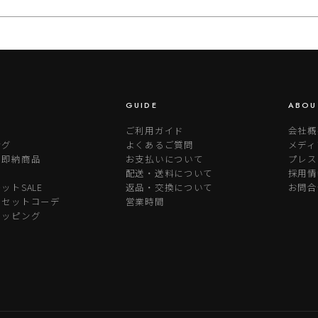
GUIDE
ABOU
ご利用ガイド
会社概
ング
よくあるご質問
メディ
り即納商品
お支払いについて
プレス
配送・送料について
採用情
ットSALE
返品・交換について
お問合
めセットコーデ
営業時間
ラッピング