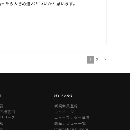
迷ったら大きめ選ぶといいかと思います。
1
2
T
MY PAGE
要
新規会員登録
ア様窓口
マイページ
リリース
ニュースレター購読
報
商品レビュー一覧
せ
International Store