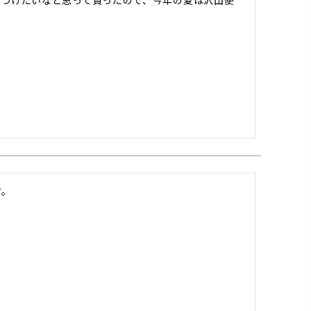
につけたいなと思って買ったので、今年の夏は沢山使
。
