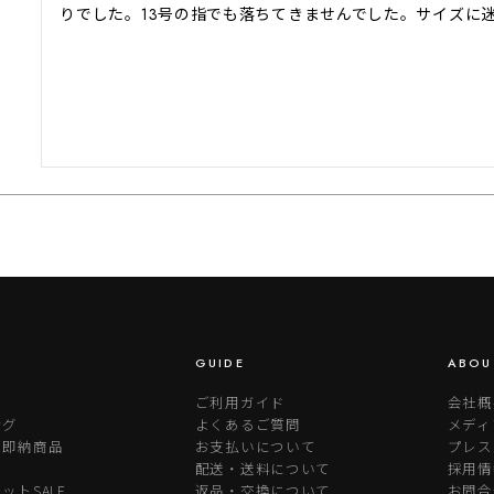
りでした。13号の指でも落ちてきませんでした。サイズに
GUIDE
ABOU
ご利用ガイド
会社概
ング
よくあるご質問
メディ
り即納商品
お支払いについて
プレス
配送・送料について
採用情
ットSALE
返品・交換について
お問合