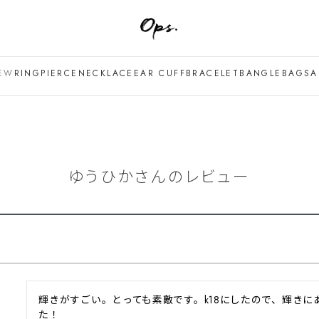
EW
RING
PIERCE
NECKLACE
EAR CUFF
BRACELET
BANGLE
BAG
SA
ゆうひかさんのレビュー
輝きがすごい。とっても素敵です。k18にしたので、輝き
た！