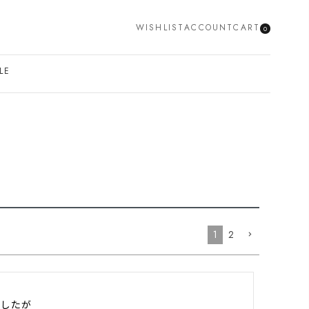
WISHLIST
ACCOUNT
CART
0
SEARCH
LE
1
2
したが
