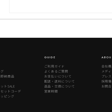
GUIDE
ABOU
ご利用ガイド
会社概
ング
よくあるご質問
メディ
り即納商品
お支払いについて
プレス
配送・送料について
採用情
ットSALE
返品・交換について
お問合
めセットコーデ
営業時間
ラッピング