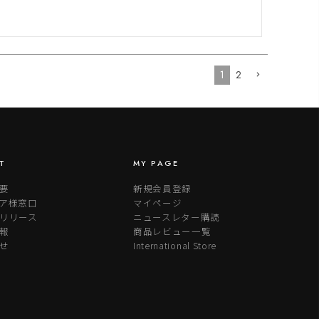
1
2
T
MY PAGE
要
新規会員登録
ア様窓口
マイページ
リリース
ニュースレター購読
報
商品レビュー一覧
せ
International Store