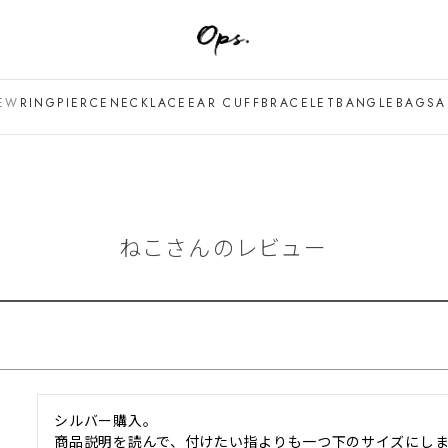
EW
RING
PIERCE
NECKLACE
EAR CUFF
BRACELET
BANGLE
BAG
SA
ねこさんのレビュー
シルバー購入。

商品説明を読んで、付けたい指よりも一つ下のサイズにしま