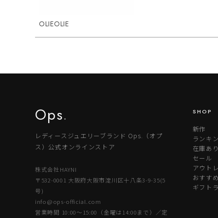
OLIEOLIE
Ops
.
SHOP
新作
レディースジュエリーブランド Ops.（オプ
ランキ
ス）公式オンラインストア
在庫あ
セール
アウトレ
株式会社HAYNI
おすす
〒532-0001 大阪府大阪市淀川区十八条3-9-35(5
ギフト
号)
info@ops-official.com
営業時間 10:00〜15:00（金曜は14:00まで）／定