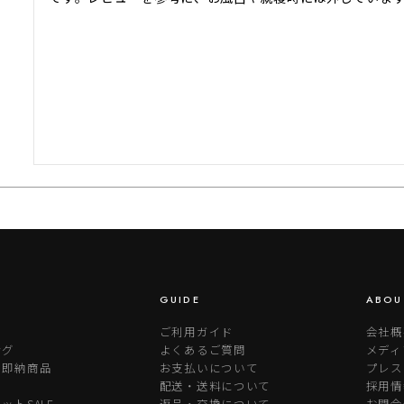
GUIDE
ABOU
ご利用ガイド
会社概
ング
よくあるご質問
メディ
り即納商品
お支払いについて
プレス
配送・送料について
採用情
ットSALE
返品・交換について
お問合