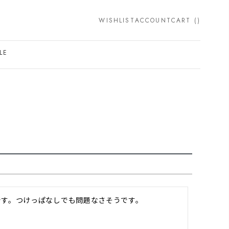
WISHLIST
ACCOUNT
CART (
)
SEARCH
LE
です。つけっぱなしでも問題なさそうです。