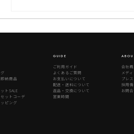
GUIDE
ABOU
ご利用ガイド
会社概
ング
よくあるご質問
メディ
り即納商品
お支払いについて
プレス
配送・送料について
採用情
ットSALE
返品・交換について
お問合
めセットコーデ
営業時間
ラッピング