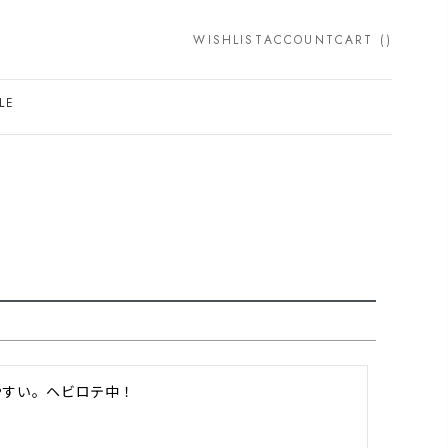
WISHLIST
ACCOUNT
CART (
)
SEARCH
LE
やすい。ヘビロテ中！