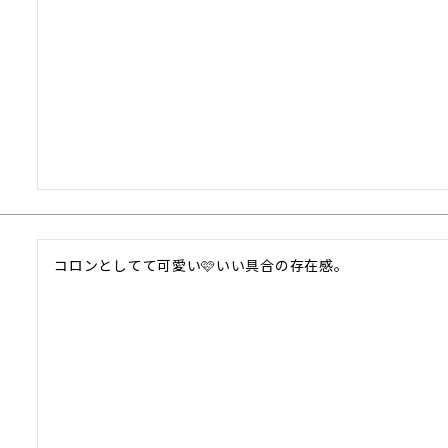
コロンとしてて可愛い🩷いい具合の存在感。