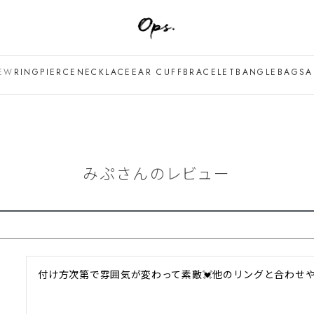
EW
RING
PIERCE
NECKLACE
EAR CUFF
BRACELET
BANGLE
BAG
SA
みぷさんのレビュー
付け方次第で雰囲気が変わって素敵💓他のリングと合わせ