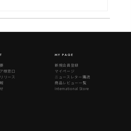
T
MY PAGE
要
新規会員登録
ア様窓口
マイページ
リリース
ニュースレター購読
報
商品レビュー一覧
せ
International Store