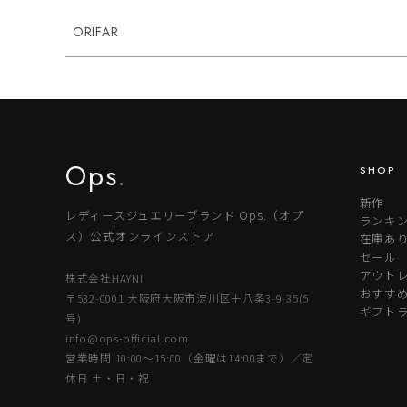
ORIFAR
Ops
.
SHOP
新作
レディースジュエリーブランド Ops.（オプ
ランキ
ス）公式オンラインストア
在庫あ
セール
アウトレ
株式会社HAYNI
おすす
〒532-0001 大阪府大阪市淀川区十八条3-9-35(5
ギフト
号)
info@ops-official.com
営業時間 10:00〜15:00（金曜は14:00まで）／定
休日 土・日・祝