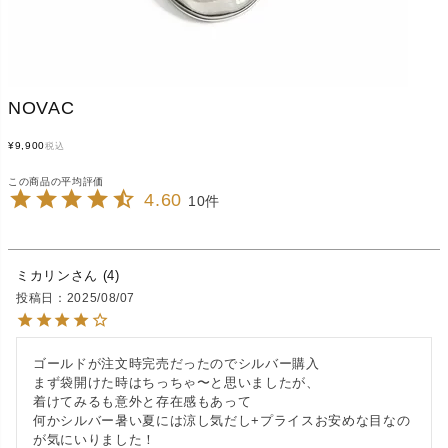
NOVAC
¥
9,900
税込
4.60
10
ミカリン
4
投稿日
2025/08/07
ゴールドが注文時完売だったのでシルバー購入

まず袋開けた時はちっちゃ〜と思いましたが、

着けてみるも意外と存在感もあって

何かシルバー暑い夏には涼し気だし+プライスお安めな目なの
が気にいりました！
