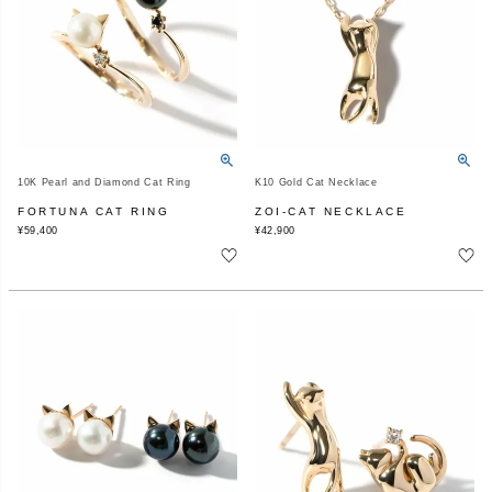
10K Pearl and Diamond Cat Ring
K10 Gold Cat Necklace
FORTUNA CAT RING
ZOI-CAT NECKLACE
¥
59,400
¥
42,900