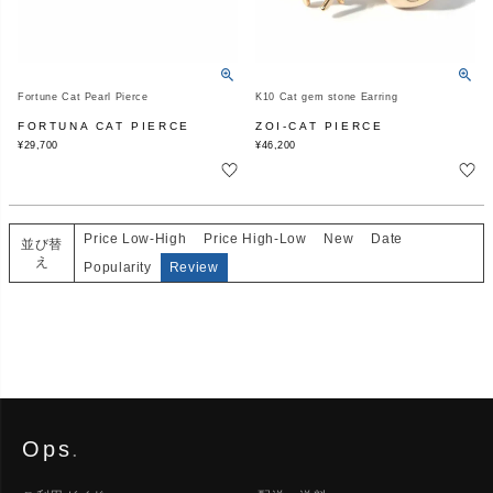
Fortune Cat Pearl Pierce
K10 Cat gem stone Earring
FORTUNA CAT PIERCE
ZOI-CAT PIERCE
¥
29,700
¥
46,200
Price Low-High
Price High-Low
New
Date
並び替
え
Popularity
Review
Ops
.