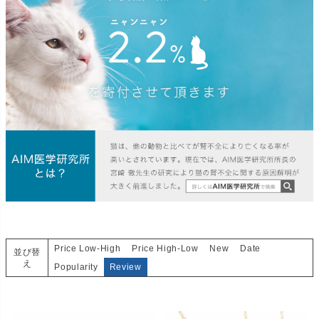
Price Low-High
Price High-Low
New
Date
並び替
え
Popularity
Review