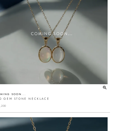
MING SOON...
10 GEM STONE NECKLACE
,200