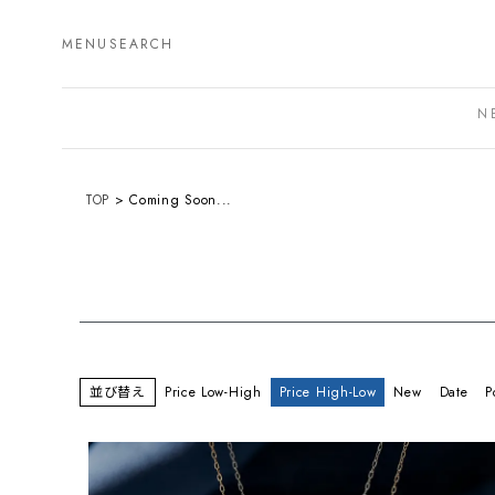
MENU
SEARCH
N
TOP
Coming Soon...
並び替え
Price Low-High
Price High-Low
New
Date
P