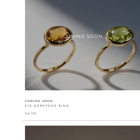
COMING SOON...
K10 GEMSTONE RING
¥
66,000