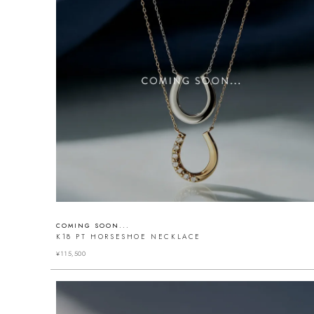
COMING SOON...
K18 PT HORSESHOE NECKLACE
¥
115,500