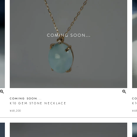
COMING SOON...
CO
K10 GEM STONE NECKLACE
K
¥
68,200
¥
68