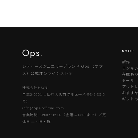
Ops
.
SHOP
新作
レディースジュエリーブランド Ops.（オプ
ランキ
ス）公式オンラインストア
在庫あ
セール
アウトレ
株式会社HAYNI
おすす
〒532-0001 大阪府大阪市淀川区十八条3-9-35(5
ギフト
号)
info@ops-official.com
営業時間 10:00〜15:00（金曜は14:00まで）／定
休日 土・日・祝