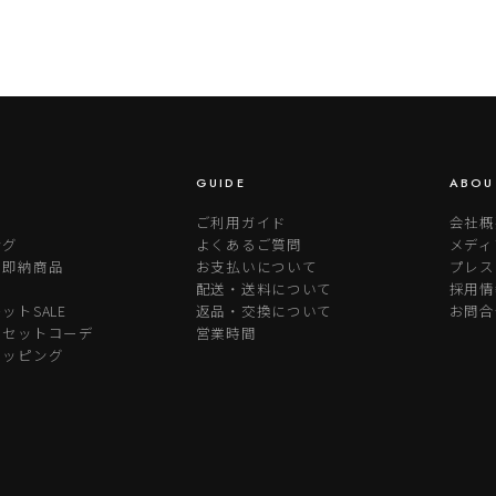
GUIDE
ABOU
ご利用ガイド
会社概
ング
よくあるご質問
メディ
り即納商品
お支払いについて
プレス
配送・送料について
採用情
ットSALE
返品・交換について
お問合
めセットコーデ
営業時間
ラッピング