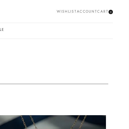
WISHLIST
ACCOUNT
CART
0
SEARCH
LE