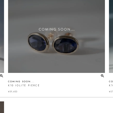
COMING SOON...
CO
K10 IOLITE PIERCE
K
¥
59,400
¥
57