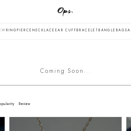
EW
RING
PIERCE
NECKLACE
EAR CUFF
BRACELET
BANGLE
BAG
SA
Coming Soon...
opularity
Review