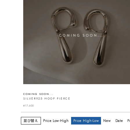
COMING SOON...
SILVER925 HOOP PIERCE
¥
17,600
並び替え
Price Low-High
Price High-Low
New
Date
P