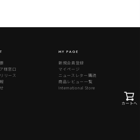
T
MY PAGE
要
新規会員登録
ア様窓口
マイページ
リリース
ニュースレター購読
報
商品レビュー一覧
せ
International Store
カートへ