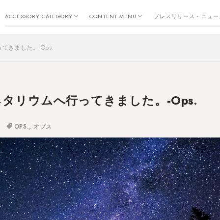
リング
ピアス
イヤーカフ
ネックレス
バングル
ブレスレット
返品・交換・保証について
新作
トレンド
コーディネート・アレンジ
素材について
お手入れについて
金属アレルギー
つぶやき
SDGs
ACCESSORY CATEGORY
CONTENT MENU
プレスリリース・ニュー
リング
ピアス
イヤーカフ
ネックレス
バングル
ブレスレット
返品・交換・保証について
新作
トレンド
コーディネート・アレンジ
素材について
お手入れについて
金属アレルギー
つぶやき
SDGs
きました。-Ops.
タリウムへ行ってきました。-Ops.
OPS.
,
オプス