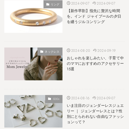
2024-09-07
2024-09-07
リング
【新作早割】指先に贅沢な時間
を。インド ジャイプールの夕日
を纏うジルコンリング
2024-08-20
2024-09-19
ネックレス
おしゃれを楽しみたい、子育て中
のママにおすすめのアクセサリー
15選
2024-08-16
2024-09-07
SDGs
いま注目のジェンダーレスジュエ
リー ｜ ジェンダーレスとは？性
別にとらわれない自由なファッシ
ョンって？