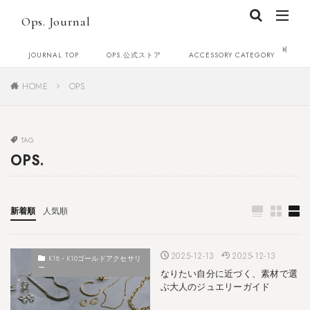
Ops. Journal
JOURNAL TOP
OPS.公式ストア
ACCESSORY CATEGORY
C
HOME
OPS.
TAG
OPS.
新着順
人気順
2025-12-13
2025-12-13
K18・K10ゴールドアクセサリ
ー
なりたい自分に近づく、素材で選
ぶ大人のジュエリーガイド