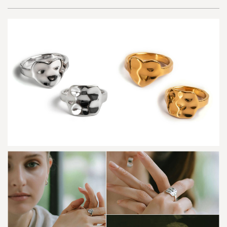
0
K
ネ
ッ
ク
レ
ス
｜
A
r
i
a
d
n
e
M
i
k
t
o
s