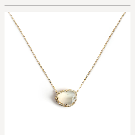
1.1
1
0
K
ネ
ッ
ク
レ
ス
｜
P
r
o
p
r
i
u
m
-
n
e
b