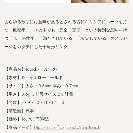
5
バ
ン
あらゆる数字には意味があるとされる古代ギリシアにルーツを持
グ
ル
つ「数秘術」。その中でも「完全・完璧」という特別な意味を持
｜
つ「10」の数字。「満たされている」「安定している」のメッセ
R
ージをカタチにした十角形リング。
u
k
k
i
【商品名】Tocack -トカック-
u
【素材】18K イエローゴールド
-
ル
【サイズ】太さ：0.8mm 厚み：0.7mm
ッ
【重さ】0.6g ※11号サイズにて計量
キ
【号数】7・9・10・11・12・13
ウ
-
【製造国】日本
【価格】16,900円(税込)
3.2
【商品ページ】
https://ops-official.com/c/item/tocack
S