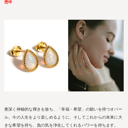
売中
K
リ
ン
グ
｜
T
o
c
a
c
k
-
ト
カ
ッ
ク
-
奥深く神秘的な輝きを放ち、「幸福・希望」の願いを持つオパー
2.5
ル。今の人生をより楽しめるように、そしてこれからの未来に大
シ
きな希望を持ち、負の気を浄化してくれるパワーを持ちます。
ル