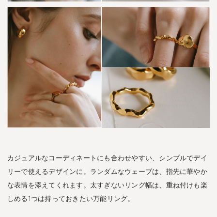
A
L
E
シ
ル
バ
ー
9
2
5
オ
パ
ー
ル
カジュアルなコーディネートにも合わせやすい、シンプルでデイ
ピ
ア
リーで使えるデザインに。ランダムなウェーブは、指先に華やか
ス
な表情を添えてくれます。太すぎないリング幅は、重ね付けも楽
｜
しめる1つは持っておきたい万能リング。
S
o