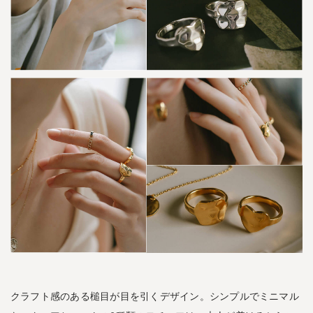
-
ア
リ
ア
ド
ネ
・
ミ
ク
ト
ス
ネ
ッ
ク
レ
ス
-
2.3
1
クラフト感のある槌目が目を引くデザイン。シンプルでミニマル
0
K