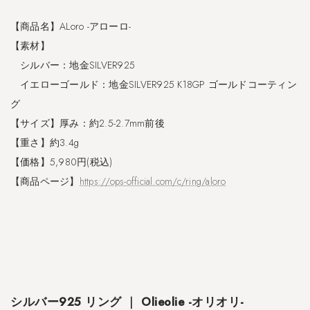
p
o
【商品名】ALoro -アローロ-
r
【素材】
o
s
シルバー：地金SILVER925
d
イエローゴールド：地金SILVER925 K18GP ゴールドコーティン
r
グ
o
p
【サイズ】厚み：約2.5-2.7mm前後
-
【重さ】約3.4g
ソ
【価格】5,980円(税込)
ポ
ロ
【商品ページ】
https://ops-official.com/c/ring/aloro
ド
ロ
ッ
プ
-
2.2
1
シルバー925 リング ｜ Olieolie -オリオリ-