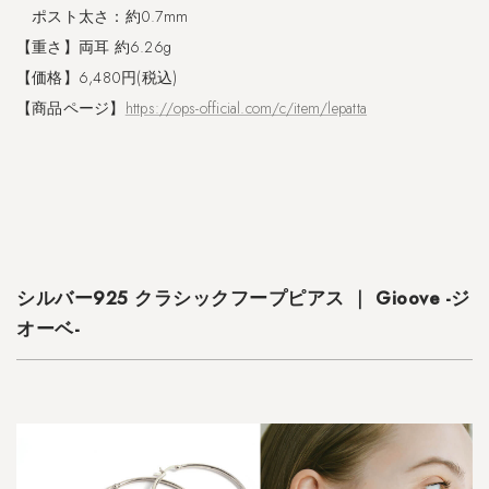
ー
ポスト太さ：約0.7mm
プ
ピ
【重さ】両耳 約6.26g
ア
【価格】6,480円(税込)
ス
【商品ページ】
https://ops-official.com/c/item/lepatta
｜
M
a
r
h
o
m
b
シルバー925 クラシックフープピアス ｜ Gioove -ジ
a
-
オーベ-
マ
ロ
ン
バ
-