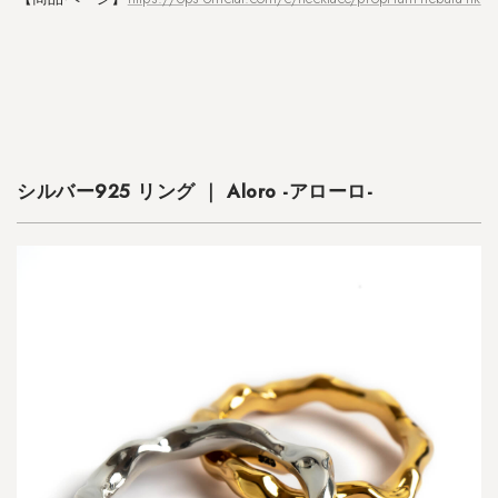
バ
ー
9
2
5
リ
ン
グ
シルバー925 リング ｜ Aloro -アローロ-
｜
O
l
i
e
o
l
i
e
-
オ
リ
オ