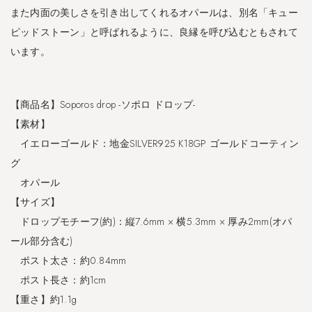
バ
また内面の美しさを引き出してくれるオパールは、別名「キュー
ー
ピッドストーン」と呼ばれるように、良縁を呼び込むともされて
9
います。
2
5
ピ
ア
【商品名】Soporos drop -ソポロ ドロップ-
ス
【素材】
｜
L
イエローゴールド：地金SILVER925 K18GP ゴールドコーティン
e
グ
p
オパール
a
t
【サイズ】
t
ドロップモチーフ(約)：縦7.6mm × 横5.3mm × 厚み2mm(オパ
a
ール部分含む)
-
レ
ポスト太さ：約0.84mm
パ
ポスト長さ：約1cm
ッ
【重さ】約1.1g
タ