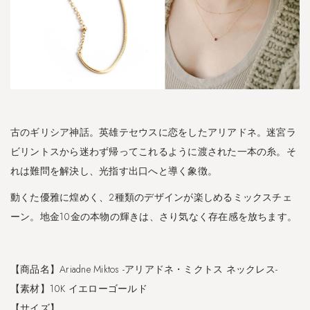
｜
G
i
o
o
v
e
-
ジ
古のギリシア神話。英雄テセウスに恋をしたアリアドネ。迷宮ラ
オ
ー
ビリントスから迷わず帰ってこれるように渡された一本の糸。そ
ベ
れは難問を解決し、光指す出口へと導く象徴。
-
動くた優雅に煌めく、2種類のデザインが楽しめるミックスチェ
2.7
ーン。地金10金の本物の輝きは、さり気なく存在感を放ちます。
シ
ル
バ
ー
【商品名】Ariadne Miktos -アリアドネ・ミクトス ネックレス-
9
【素材】10K イエローゴールド
2
【サイズ】