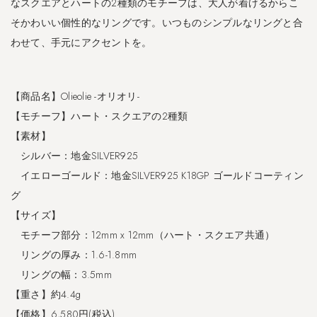
なスクエアとハートの2種類のモチーフは、大人が着けるからこ
ブ
そかわいい個性的なリングです。いつものシンプルなリングと合
レ
わせて、手元にアクセントを。
ス
レ
ッ
ト
【商品名】Olieolie -オリオリ-
｜
【モチーフ】ハート・スクエアの2種類
A
r
【素材】
i
シルバー：地金SILVER925
a
イエローゴールド：地金SILVER925 K18GP ゴールドコーティン
d
n
グ
e
【サイズ】
M
モチーフ部分：12mm x 12mm（ハート・スクエア共通）
i
k
リングの厚み：1.6-1.8mm
t
リングの幅：3.5mm
o
【重さ】約4.4g
s
-
【価格】6,580円(税込)