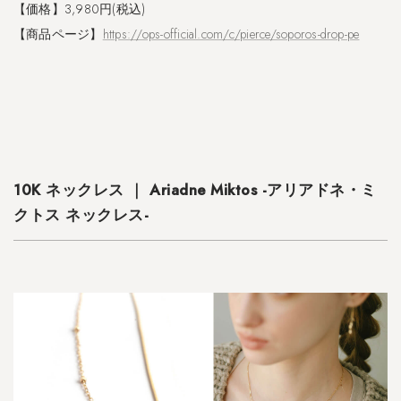
-
【価格】3,980円(税込)
【商品ページ】
https://ops-official.com/c/pierce/soporos-drop-pe
2.6
シ
ル
バ
ー
9
2
5
10K ネックレス ｜ Ariadne Miktos -アリアドネ・ミ
ク
クトス ネックレス-
ラ
シ
ッ
ク
フ
ー
プ
ピ
ア
ス