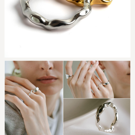
リ
-
2
2
0
2
2
/
9
/
1
入
荷
ア
イ
テ
ム
2.1
S