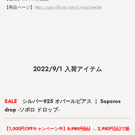
ア
【商品ページ】
https://ops-official.com/c/ring/olieolie
リ
ア
ド
ネ
・
ミ
ク
ト
ス
ブ
2022/9/1 入荷アイテム
レ
ス
レ
ッ
ト
SALE
シルバー925 オパールピアス ｜ Soporos
-
drop -ソポロ ドロップ-
2.4
1
【1,000円OFFキャンペーン中】
3,980円(込)
→ 2,980円(込)で販
8