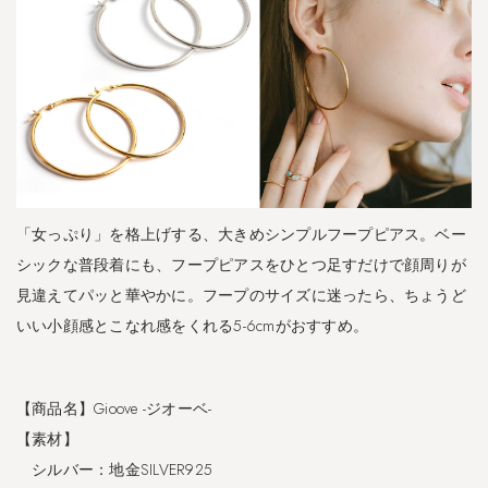
3.4
S
A
L
E
シ
ル
バ
ー
「女っぷり」を格上げする、大きめシンプルフープピアス。ベー
9
シックな普段着にも、フープピアスをひとつ足すだけで顔周りが
2
見違えてパッと華やかに。フープのサイズに迷ったら、ちょうど
5
リ
いい小顔感とこなれ感をくれる5-6cmがおすすめ。
ン
グ
｜
【商品名】Gioove -ジオーベ-
K
a
【素材】
v
シルバー：地金SILVER925
a