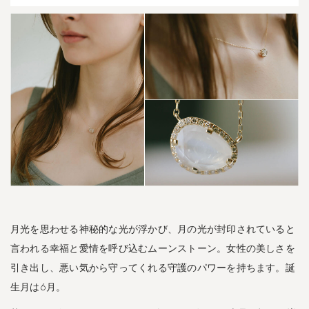
u
l
a
-
プ
ロ
プ
リ
ウ
ム
ネ
ブ
ラ
-
月光を思わせる神秘的な光が浮かび、月の光が封印されていると
1.2
言われる幸福と愛情を呼び込むムーンストーン。女性の美しさを
シ
ル
引き出し、悪い気から守ってくれる守護のパワーを持ちます。誕
バ
生月は6月。
ー
9