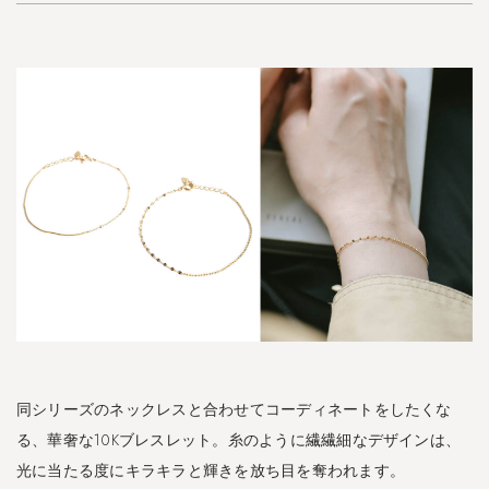
ア
ス
-
2.8
シ
ル
バ
ー
9
2
5
リ
ン
グ
｜
A
同シリーズのネックレスと合わせてコーディネートをしたくな
u
r
る、華奢な10Kブレスレット。糸のように繊繊細なデザインは、
e
光に当たる度にキラキラと輝きを放ち目を奪われます。
o