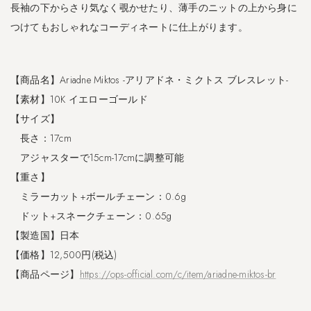
長袖の下からさり気なく覗かせたり、薄手のニットの上から身に
l
a
つけてもおしゃれなコーディネートに仕上がります。
-
ア
ウ
【商品名】Ariadne Miktos -アリアドネ・ミクトス ブレスレット-
レ
オ
【素材】10K イエローゴールド
ラ
【サイズ】
リ
長さ：17cm
ン
グ
アジャスターで15cm-17cmに調整可能
-
【重さ】
ミラーカット+ボールチェーン：0.6g
3
ドット+スネークチェーン：0.65g
2
0
【製造国】日本
2
【価格】12,500円(税込)
2
【商品ページ】
https://ops-official.com/c/item/ariadne-miktos-br
/
1
0