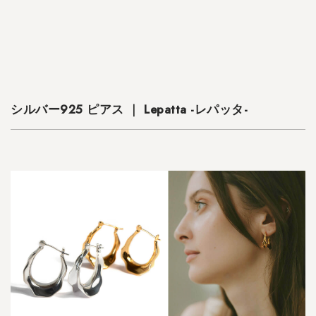
A
L
E
シ
ル
バ
シルバー925 ピアス ｜ Lepatta -レパッタ-
ー
9
2
5
ピ
ア
ス
｜
R
u
k
k
i
u