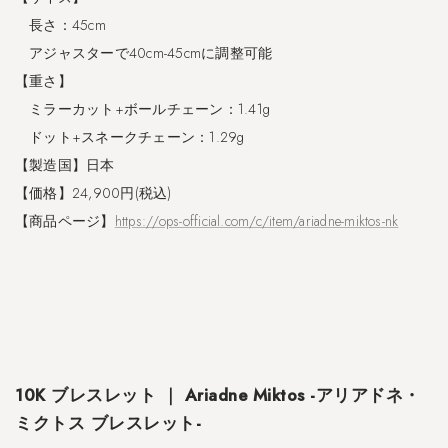
5
フ
長さ：45cm
ー
アジャスターで40cm-45cmに調整可能
プ
【重さ】
ピ
ア
ミラーカット+ボールチェーン：1.41g
ス
ドット+スネークチェーン：1.29g
｜
【製造国】日本
A
u
【価格】24,900円(税込)
r
【商品ページ】
https://ops-official.com/c/item/ariadne-miktos-nk
e
o
l
a
-
ア
ウ
レ
10K ブレスレット ｜ Ariadne Miktos -アリアドネ・
オ
ミクトス ブレスレット-
ラ
ピ