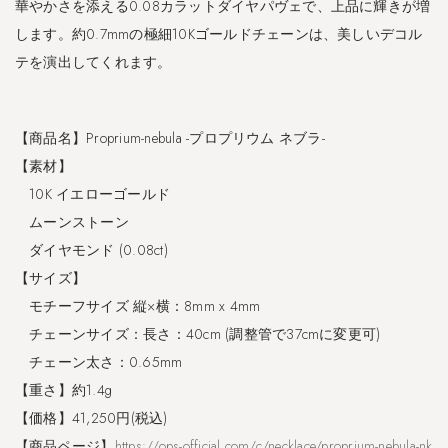
華やかさを添える0.08カラットダイヤパヴェで、上品に輝きが増
2
します。約0.7mmの極細10Kゴールドチェーンは、美しいデコル
5
リ
テを演出してくれます。
ン
グ
｜
【商品名】Proprium-nebula -プロプリウム ネブラ-
A
【素材】
l
o
10K イエローゴールド
r
ムーンストーン
o
ダイヤモンド (0.08ct)
-
ア
【サイズ】
ロ
モチーフサイズ 縦×横：8mm x 4mm
ー
チェーンサイズ：長さ：40cm (調整管で37cmに変更可)
ロ
-
チェーン太さ：0.65mm
【重さ】約1.4g
1.3
【価格】41,250円(税込)
シ
ル
【商品ページ】
https://ops-official.com/c/necklace/proprium-nebula-nk