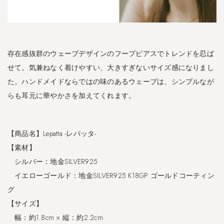
-
ル
ッ
キ
ウ
存在感抜群のウェーブデザインのフープピアスでトレンドを忍ば
-
せて。気兼ねなく着けやすい、大きすぎないサイズ感になりまし
3.3
た。ハンドメイドならではの味のあるウェーブは、シンプルなが
S
らも耳元に華やかさを加えてくれます。
A
L
E
【商品名】Lepatta -レパッタ-
シ
【素材】
ル
バ
シルバー：地金SILVER925
ー
イエローゴールド：地金SILVER925 K18GP ゴールドコーティン
9
グ
2
5
【サイズ】
フ
幅：約1.8cm × 縦：約2.2cm