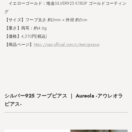
イエローゴールド：地金SILVER925 K18GP ゴールドコーティン
l
e
グ
r
【サイズ】フープ太さ:約2mm × 外径:約5cm
i
【重さ】両耳：約4.6g
-
カ
【価格】4,310円(税込)
ヴ
【商品ページ】
https://ops-official.com/c/item/gioove
ァ
レ
リ
-
シルバー925 フープピアス ｜ Aureola -アウレオラ
ピアス-