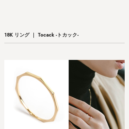
/
1
入
荷
ア
イ
18K リング ｜ Tocack -トカック-
テ
ム
3.1
S
A
L
E
シ
ル
バ
ー
9
2