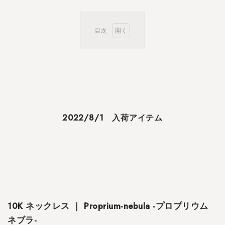
目次
1
2
0
2
2
/
8
2022/8/1 入荷アイテム
/
1
入
荷
ア
イ
テ
ム
10K ネックレス ｜ Proprium-nebula -プロプリウム
ネブラ-