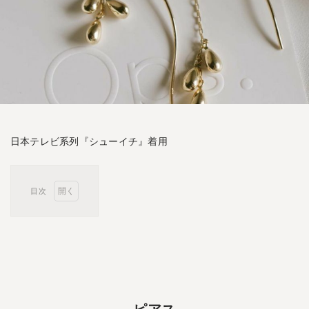
日本テレビ系列『シューイチ』着用
目次
1
ピ
ア
ス
1.1
K