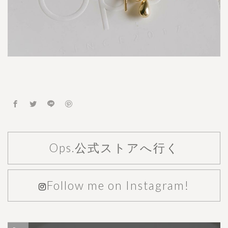
N
G
L
E
P
I
E
R
C
E
ネ
ロ
ウ
Ops.公式ストアへ行く
ダ
ン
グ
ル
Follow me on Instagram!
ピ
ア
ス