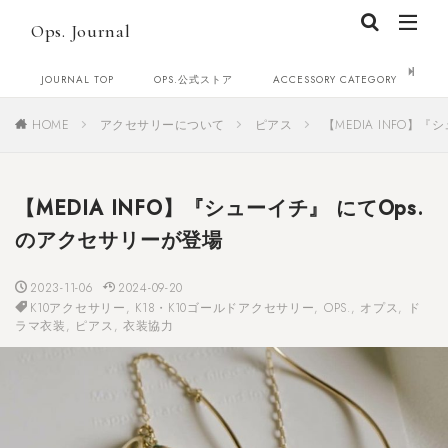
Ops. Journal
JOURNAL TOP
OPS.公式ストア
ACCESSORY CATEGORY
C
HOME
アクセサリーについて
ピアス
【MEDIA INFO】
【MEDIA INFO】『シューイチ』 にてOps.
のアクセサリーが登場
2023-11-06
2024-09-20
K10アクセサリー
,
K18・K10ゴールドアクセサリー
,
OPS.
,
オプス
,
ド
ラマ衣装
,
ピアス
,
衣装協力