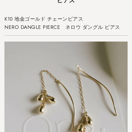
ピアス
1
0
地
K10 地金ゴールド チェーンピアス
金
NERO DANGLE PIERCE ネロウ ダングル ピアス
ゴ
ー
ル
ド
チ
ェ
ー
ン
ピ
ア
ス
N
E
R
O
D
A