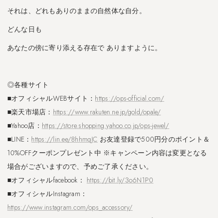
それは、どれもありのままの自然体な自分。
どんな日も
あなたの傍に寄り添える存在で ありますように。
◎各種サイト
■オフィシャルWEBサイト：
https://ops-official.com/
■楽天市場店：
https://www.rakuten.ne.jp/gold/opale/
■Yahoo店：
https://store.shopping.yahoo.co.jp/ops-jewel/
■LINE：
https://lin.ee/8hhmqJC
お友達登録で500円分のポイント＆
10%OFFクーポンプレゼント中 ※キャンペーン内容は変更となる
場合がございますので、予めご了承ください。
■オフィシャルfacebook：
https://bit.ly/3o6N1P0
■オフィシャルInstagram：
https://www.instagram.com/ops_accessory/