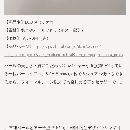
【商品名】DEORA（デオラ）
【素材】あこやパール / K18（ポスト部分）
【価格】18,390円（込）
【商品ページ】
https://ops-official.com/c/item/deora/?
utm_source=press&utm_medium=reffral&utm_campaign=deora_press
パールの美しさ・質にこだわりOpsバイヤーが直接買い付けてい
る一粒パールピアス。8.5〜9mmの大粒でカジュアル使いもでき
るから、フォーマルシーン以外でも楽しめるアクセサリーです。
​三連パールとアーチ型で上品かつ個性的なデザインリング ｜