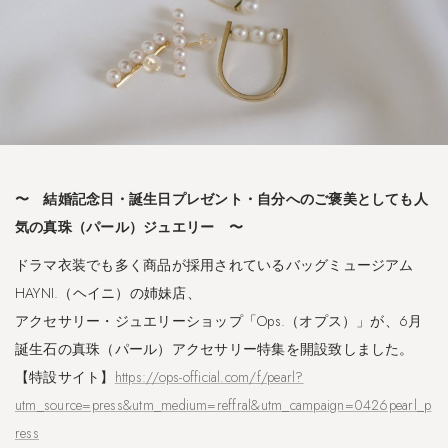
〜 結婚記念日・誕生日プレゼント・自分へのご褒美としても人
気の真珠（パール）ジュエリー 〜
ドラマ衣装でも多く商品が採用されているバッグミュージアム
HAYNI.（ヘイニ）の姉妹店、
アクセサリー・ジュエリーショップ「Ops.（オプス）」が、6月
誕生石の真珠（パール）アクセサリー特集を開設致しました。
【特設サイト】
https://ops-official.com/f/pearl?
utm_source=press&utm_medium=reffral&utm_campaign=0426pearl_p
ress