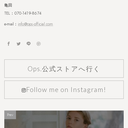
亀田
TEL：070-1419-8674
e-mail：
info@ops-official.com
Ops.公式ストアへ行く
Follow me on Instagram!
Prev