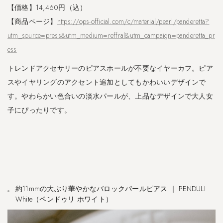
【価格】14,460円（込）
【商品ページ】
https://ops-official.com/c/material/pearl/panderetta?
utm_source=press&utm_medium=reffral&utm_campaign=panderetta_pr
ess
トレンドアクセサリーのピアスホールが不要なイヤーカフ。ピア
スやイヤリングのアクセント追加としてもかわいいデザインで
す。やわらかい色合いの淡水パールが、上品なデザインで大人女
子にぴったりです。
約11mmの大ぶり華やかなバロックパールピアス ｜ PENDULI
White（ペンドゥリ ホワイト）