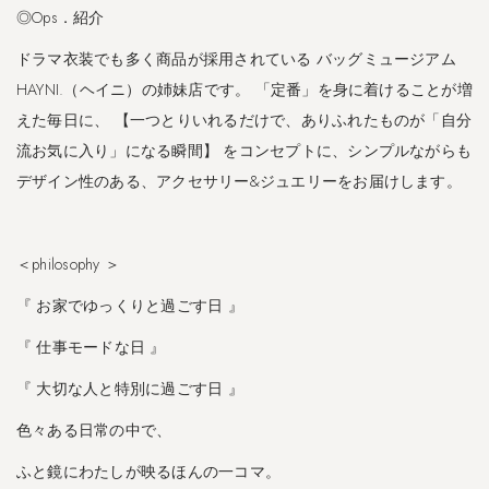
◎Ops．紹介
ドラマ衣装でも多く商品が採用されている バッグミュージアム
HAYNI.（ヘイニ）の姉妹店です。 「定番」を身に着けることが増
えた毎日に、 【一つとりいれるだけで、ありふれたものが「自分
流お気に入り」になる瞬間】 をコンセプトに、シンプルながらも
デザイン性のある、アクセサリー&ジュエリーをお届けします。
＜philosophy ＞
『 お家でゆっくりと過ごす日 』
『 仕事モードな日 』
『 大切な人と特別に過ごす日 』
色々ある日常の中で、
ふと鏡にわたしが映るほんの一コマ。