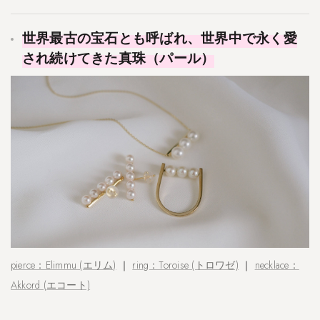
世界最古の宝石とも呼ばれ、世界中で永く愛
され続けてきた真珠（パール）
pierce：Elimmu (エリム)
｜
ring：Toroise (トロワゼ)
｜
necklace：
Akkord (エコート)