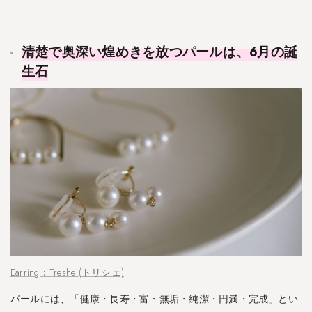
清楚で奥深い煌めきを放つパールは、6月の誕
生石
Earring：Treshe (トリシェ)
パールには、「健康・長寿・富・無垢・純潔・円満・完成」とい