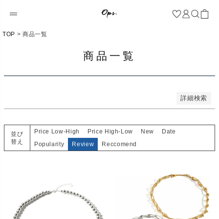
新着順
登録順
価格が安い順
価格が高い順
TOP
商品一覧
優先度順
レビュー順
商品一覧
キーワードヒット順
検索
詳細検索
Price Low-High
Price High-Low
New
Date
並び
替え
Popularity
Review
Reccomend