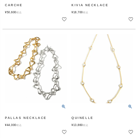
CARCHE
KIVIA NECKLACE
¥
50,600
¥
18,700
税込
税込
PALLAS NECKLACE
QUINELLE
¥
44,000
¥
13,860
税込
税込