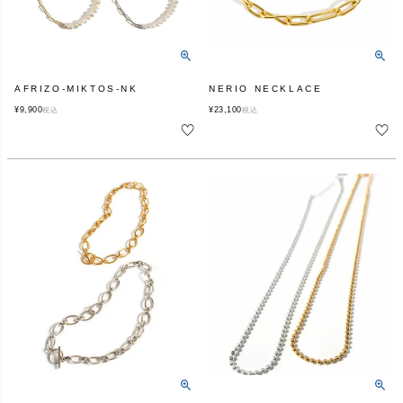
AFRIZO-MIKTOS-NK
NERIO NECKLACE
¥
9,900
¥
23,100
税込
税込