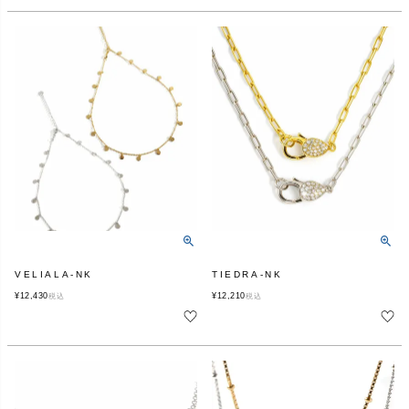
VELIALA-NK
TIEDRA-NK
¥
12,430
¥
12,210
税込
税込