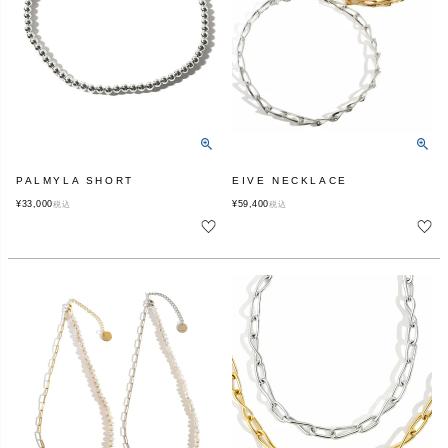
PALMYLA SHORT
EIVE NECKLACE
¥
33,000
¥
59,400
税込
税込