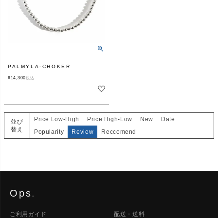
PALMYLA-CHOKER
¥
14,300
税込
Price Low-High
Price High-Low
New
Date
並び
替え
Popularity
Review
Reccomend
Ops
.
ご利用ガイド
配送・送料