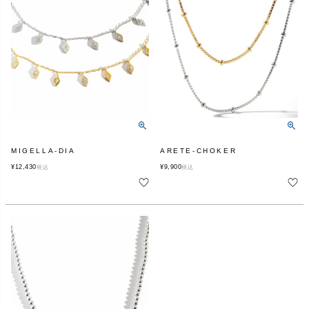
MIGELLA-DIA
ARETE-CHOKER
¥
12,430
¥
9,900
税込
税込