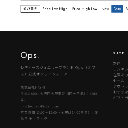
並び替え
Price Low-High
Price High-Low
New
Date
P
Ops
.
SHOP
新作
レディースジュエリーブランド Ops.（オプ
ランキ
ス）公式オンラインストア
在庫あ
セール
アウトレ
株式会社HAYNI
おすす
〒532-0001 大阪府大阪市淀川区十八条3-9-35(5
ギフト
号)
info@ops-official.com
営業時間 10:00〜15:00（金曜は14:00まで）／定
休日 土・日・祝