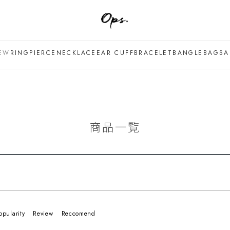
円
バンドル販売
EW
RING
PIERCE
NECKLACE
EAR CUFF
BRACELET
BANGLE
BAG
SA
予約商品
予約商品のみを表示
並び順
新着順
登録順
価格が
キーワードヒット順
商品一覧
検索
opularity
Review
Reccomend