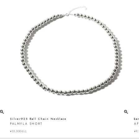
Silver925 Ball Chain Necklace
ba
PALMYLA SHORT
AF
¥
33,000
¥
9,
税込