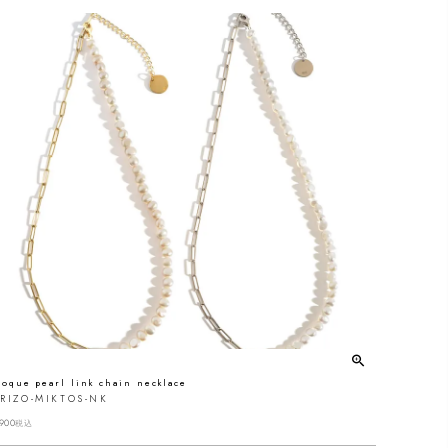
roque pearl link chain necklace
RIZO-MIKTOS-NK
900
税込