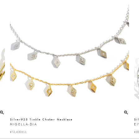
Silver925 Tinkle Choker Necklace
Si
MIGELLA-DIA
E
¥
12,430
¥
59
税込