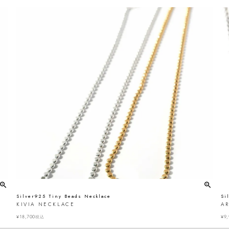
Silver925 Tiny Beads Necklace
Si
KIVIA NECKLACE
A
¥
18,700
¥
9,
税込