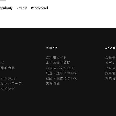
opularity
Review
Reccomend
GUIDE
ABOU
ご利用ガイド
会社概
ング
よくあるご質問
メディ
り即納商品
お支払いについて
プレス
配送・送料について
採用情
ットSALE
返品・交換について
お問合
めセットコーデ
営業時間
ラッピング