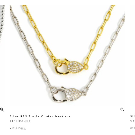
Silver925 Tinkle Choker Necklace
Si
TIEDRA-NK
VE
¥
12,210
¥
12
税込