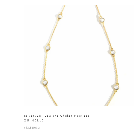
Silver925 Dewline Choker Necklace
QUINELLE
¥
13,860
税込