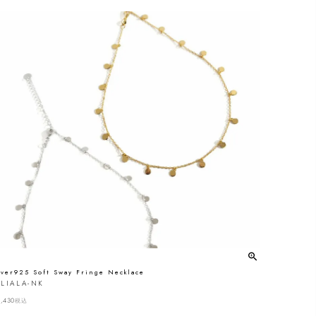
lver925 Soft Sway Fringe Necklace
LIALA-NK
,430
税込