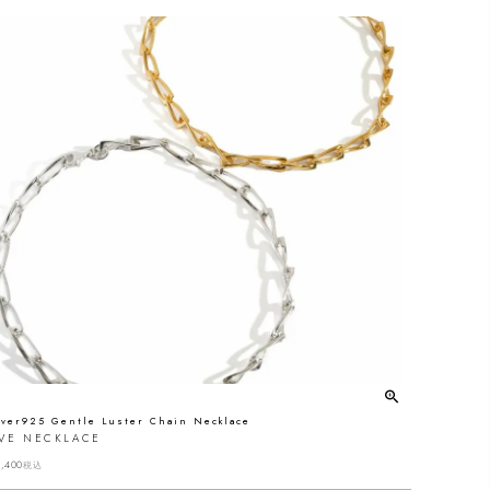
lver925 Gentle Luster Chain Necklace
IVE NECKLACE
,400
税込