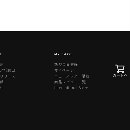
T
MY PAGE
要
新規会員登録
ア様窓口
マイページ
カートへ
リリース
ニュースレター購読
報
商品レビュー一覧
せ
International Store