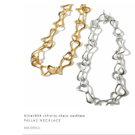
Silver925 infinity chain necklace
PALLAS NECKLACE
¥
44,000
税込