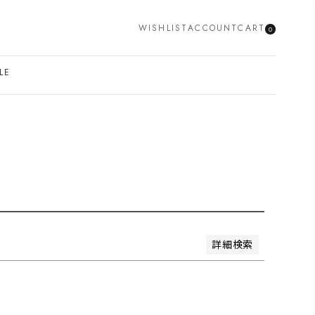
WISHLIST
ACCOUNT
CART
0
SEARCH
LE
安い順
価格が高い順
優先度順
レビュー順
詳細検索