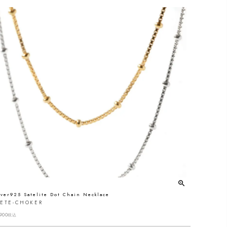
lver925 Satelite Dot Chain Necklace
RETE-CHOKER
900
税込