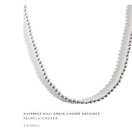
SILVER925 MILLI GRAIN CHOKER NECKLACE
PALMYLA-CHOKER
¥
14,300
税込