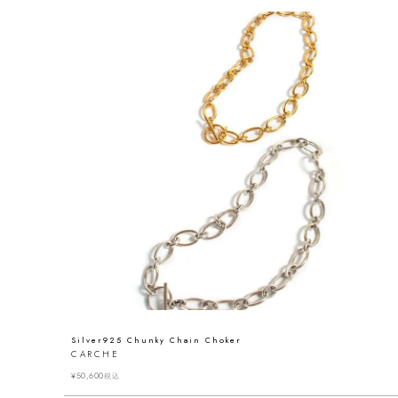
Silver925 Chunky Chain Choker
CARCHE
¥
50,600
税込