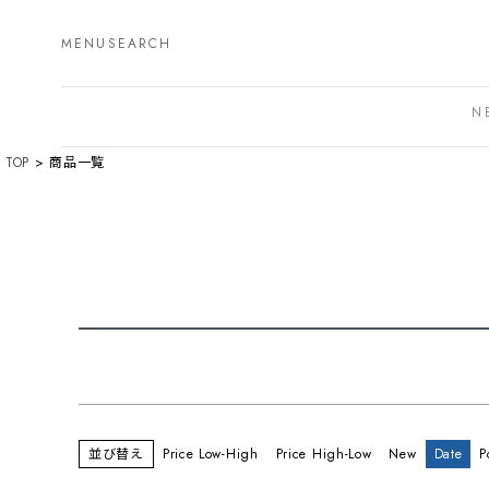
円
〜
MENU
SEARCH
商品タグ
セール
N
TOP
商品一覧
並び替え
Price Low-High
Price High-Low
New
Date
P