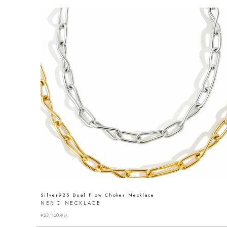
Silver925 Dual Flow Choker Necklace
NERIO NECKLACE
¥
23,100
税込