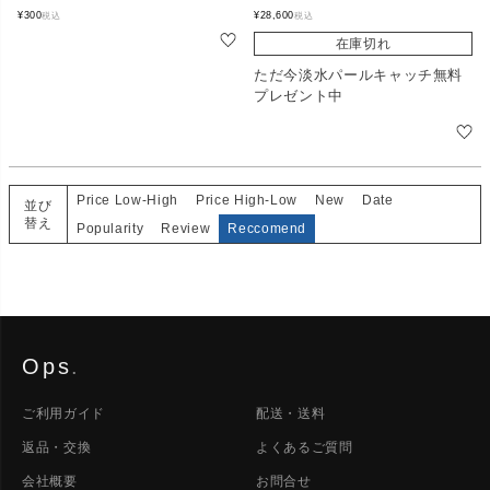
¥
300
¥
28,600
税込
税込
在庫切れ
ただ今淡水パールキャッチ無料
プレゼント中
Price Low-High
Price High-Low
New
Date
並び
替え
Popularity
Review
Reccomend
Ops
.
ご利用ガイド
配送・送料
返品・交換
よくあるご質問
会社概要
お問合せ