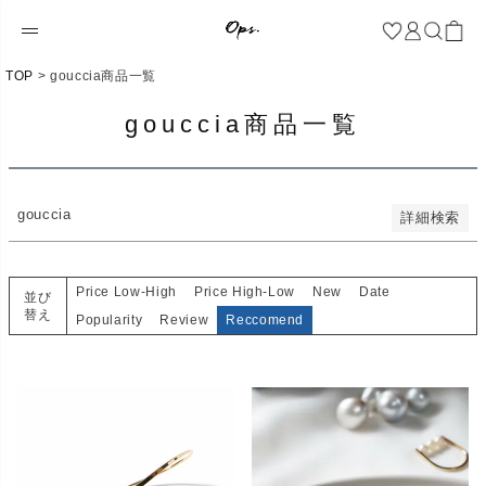
新着順
登録順
価格が安い順
価格が高い順
TOP
gouccia商品一覧
優先度順
レビュー順
gouccia商品一覧
キーワードヒット順
検索
gouccia
詳細検索
Price Low-High
Price High-Low
New
Date
並び
替え
Popularity
Review
Reccomend