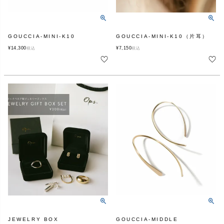
GOUCCIA-MINI-K10
GOUCCIA-MINI-K10（片耳）
¥
14,300
¥
7,150
税込
税込
JEWELRY BOX
GOUCCIA-MIDDLE