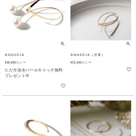
GOUCCIA
GOUCCIA（片耳）
〜
〜
¥
30,800
税込
¥
15,400
税込
ただ今淡水パールキャッチ無料
プレゼント中