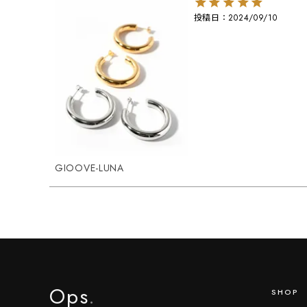
投稿日
2024/09/10
GIOOVE-LUNA
Ops
.
SHOP