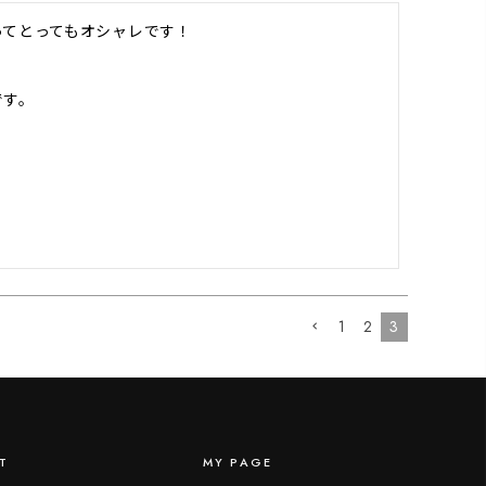
てとってもオシャレです！

です。
1
2
3
T
MY PAGE