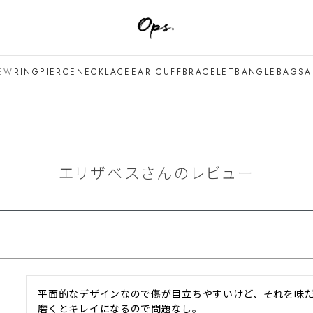
EW
RING
PIERCE
NECKLACE
EAR CUFF
BRACELET
BANGLE
BAG
SA
エリザベスさんのレビュー
平面的なデザインなので傷が目立ちやすいけど、それを味だ
磨くとキレイになるので問題なし。
