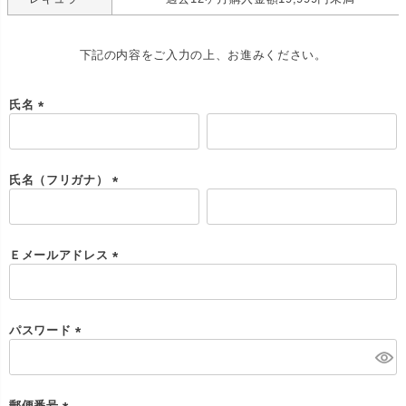
下記の内容をご入力の上、お進みください。
氏名
(
必
須
)
氏名（フリガナ）
(
必
須
)
Ｅメールアドレス
(
必
須
)
パスワード
(
必
須
)
郵便番号