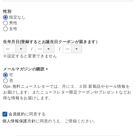
須
)
性別
指定なし
男性
女性
生年月日(登録するとお誕生日クーポンが届きます）
※設定すると変更できません
メールマガジンの購読
可
(
否
必
Ops.無料ニュースレターでは、月に２、３回 新製品やセール情報を
須
お届けします。またニュースレター限定クーポンやプレゼントなどお
)
得な情報をお届けします。
会員規約
に同意する
個人情報保護方針
に同意のうえ、ご登録ください。