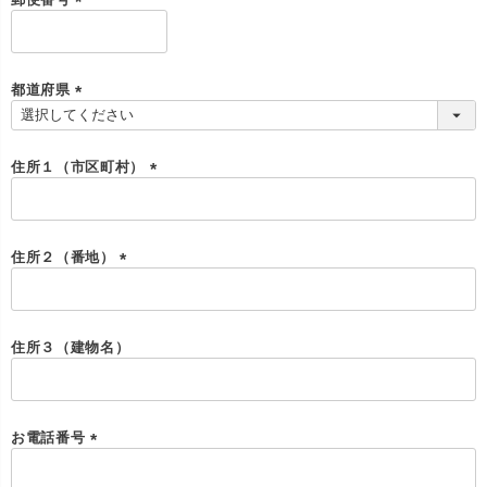
(
必
須
)
都道府県
(
必
須
住所１（市区町村）
)
(
必
須
)
住所２（番地）
(
必
須
)
住所３（建物名）
お電話番号
(
必