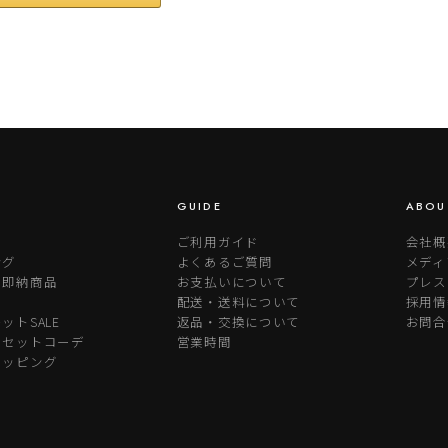
GUIDE
ABOU
ご利用ガイド
会社概
ング
よくあるご質問
メディ
り即納商品
お支払いについて
プレス
配送・送料について
採用情
ットSALE
返品・交換について
お問合
めセットコーデ
営業時間
ラッピング