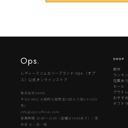
Ops
.
SHOP
新作
レディースジュエリーブランド Ops.（オプ
ランキ
ス）公式オンラインストア
在庫あ
セール
アウトレ
株式会社HAYNI
おすす
〒532-0001 大阪府大阪市淀川区十八条3-9-35(5
ギフト
号)
info@ops-official.com
営業時間 10:00〜15:00（金曜は14:00まで）／定
休日 土・日・祝