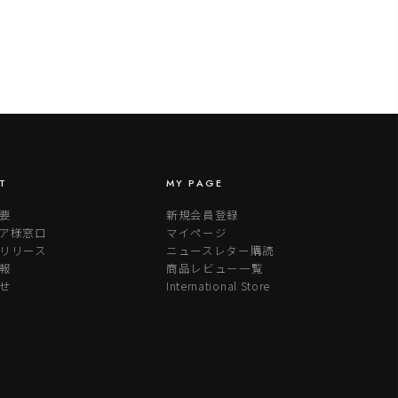
T
MY PAGE
要
新規会員登録
ア様窓口
マイページ
リリース
ニュースレター購読
報
商品レビュー一覧
せ
International Store