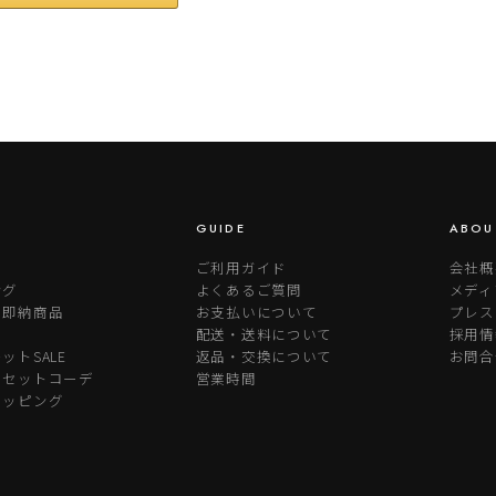
GUIDE
ABOU
ご利用ガイド
会社概
ング
よくあるご質問
メディ
り即納商品
お支払いについて
プレス
配送・送料について
採用情
ットSALE
返品・交換について
お問合
めセットコーデ
営業時間
ラッピング