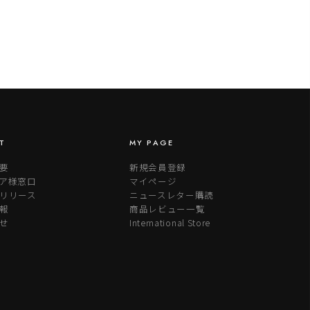
T
MY PAGE
要
新規会員登録
ア様窓口
マイページ
リリース
ニュースレター購読
報
商品レビュー一覧
せ
International Store