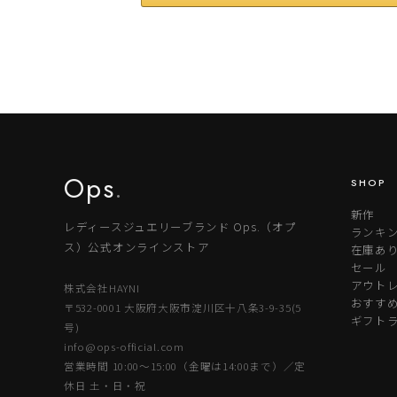
Ops
.
SHOP
新作
レディースジュエリーブランド Ops.（オプ
ランキ
ス）公式オンラインストア
在庫あ
セール
アウトレ
株式会社HAYNI
おすす
〒532-0001 大阪府大阪市淀川区十八条3-9-35(5
ギフト
号)
info@ops-official.com
営業時間 10:00〜15:00（金曜は14:00まで）／定
休日 土・日・祝