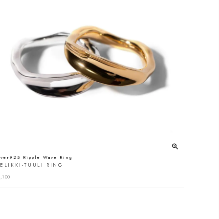
lver925 Ripple Wave Ring
ELIKKI-TUULI RING
,100