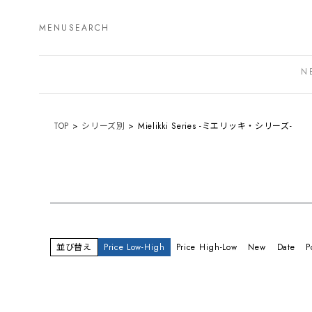
MENU
SEARCH
N
TOP
シリーズ別
Mielikki Series -ミエリッキ・シリーズ-
並び替え
Price Low-High
Price High-Low
New
Date
P