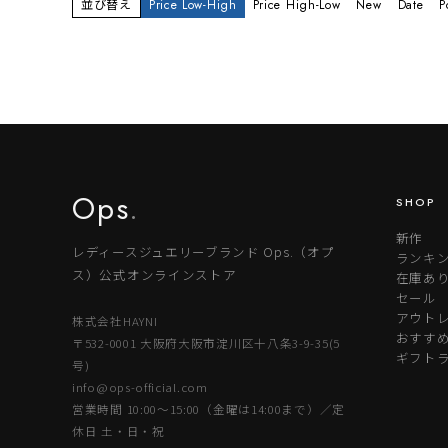
並び替え
Price Low-High
Price High-Low
New
Date
P
Ops
.
SHOP
新作
レディースジュエリーブランド Ops.（オプ
ランキ
ス）公式オンラインストア
在庫あ
セール
アウトレ
株式会社HAYNI
おすす
〒532-0001 大阪府大阪市淀川区十八条3-9-35(5
ギフト
号)
info@ops-official.com
営業時間 10:00〜15:00（金曜は14:00まで）／定
休日 土・日・祝