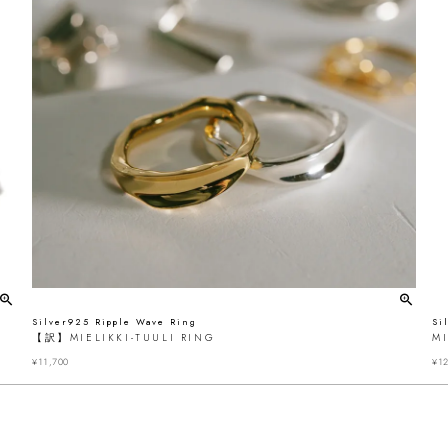
Silver925 Ripple Wave Ring
Si
【訳】MIELIKKI-TUULI RING
MI
¥
11,700
¥
12