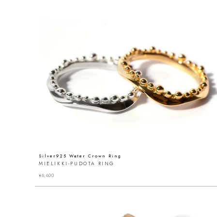
Silver925 Water Crown Ring
MIELIKKI-PUDOTA RING
¥
6,600