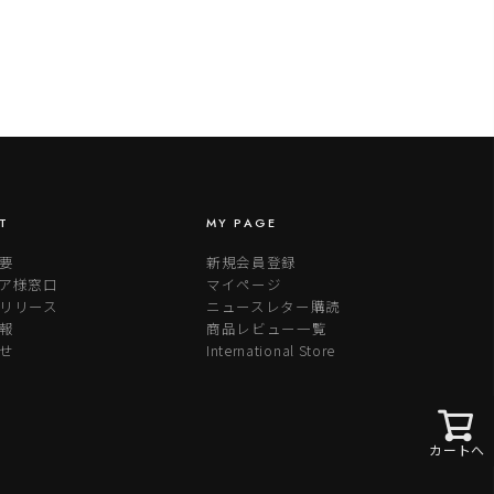
T
MY PAGE
要
新規会員登録
ア様窓口
マイページ
リリース
ニュースレター購読
報
商品レビュー一覧
せ
International Store
カートへ