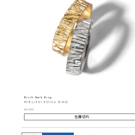
Birch Bark Ring
MIELIKKI-KOIVU RING
¥
6,600
在庫切れ