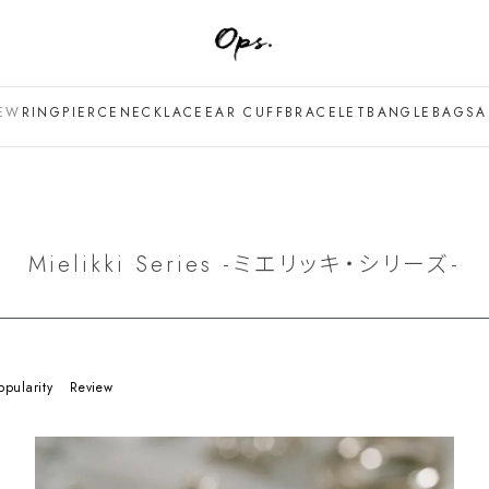
EW
RING
PIERCE
NECKLACE
EAR CUFF
BRACELET
BANGLE
BAG
SA
Mielikki Series -ミエリッキ・シリーズ-
opularity
Review