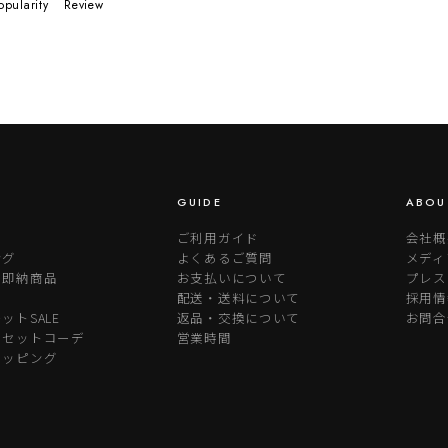
opularity
Review
GUIDE
ABOU
ご利用ガイド
会社概
ング
よくあるご質問
メディ
り即納商品
お支払いについて
プレス
配送・送料について
採用情
ットSALE
返品・交換について
お問合
めセットコーデ
営業時間
ラッピング