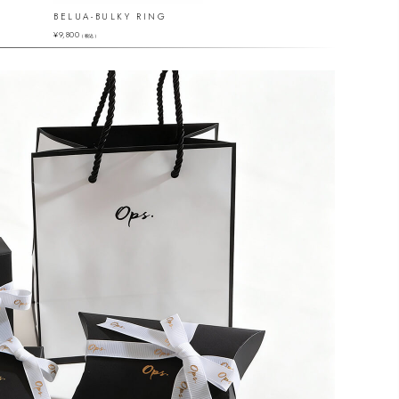
BELUA-BULKY RING
PALLAS RING
¥
9,800
¥
9,800
（税込）
（税込）