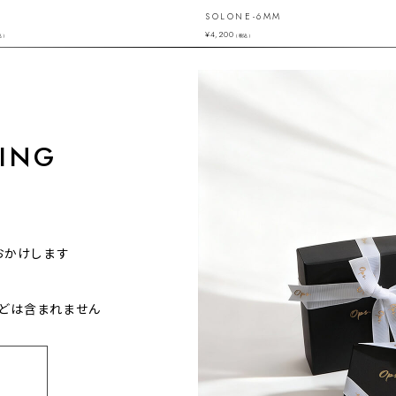
SOLONE-6MM
¥
4,200
込）
（税込）
ING
おかけします
どは含まれません