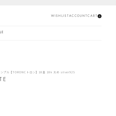
SEARCH
WISHLIST
ACCOUNT
CART
0
LE
ル 【TORONC トロン】 18金 18k 太め silver925
TE