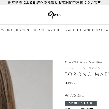
熊本地震による配送への影響とお盆期間中営業について▼
EW
RING
PIERCE
NECKLACE
EAR CUFF
BRACELET
BANGLE
BAG
SA
Silver925 Wide Tube Ring
シルバー ゴールド リング ワイド シンプ
TORONC MAT
-
トロン-
¥
6,930
税込
[
69
ポイント進呈 ]