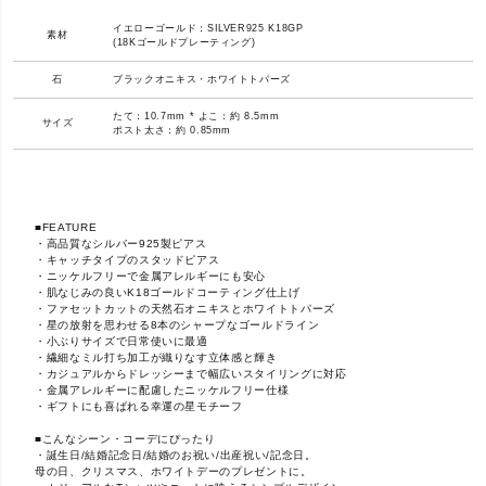
イエローゴールド：SILVER925 K18GP
素材
(18Kゴールドプレーティング)
石
ブラックオニキス・ホワイトトパーズ
たて：10.7mm * よこ：約 8.5mm
サイズ
ポスト太さ：約 0.85mm
■FEATURE
・高品質なシルバー925製ピアス
・キャッチタイプのスタッドピアス
・ニッケルフリーで金属アレルギーにも安心
・肌なじみの良いK18ゴールドコーティング仕上げ
・ファセットカットの天然石オニキスとホワイトトパーズ
・星の放射を思わせる8本のシャープなゴールドライン
・小ぶりサイズで日常使いに最適
・繊細なミル打ち加工が織りなす立体感と輝き
・カジュアルからドレッシーまで幅広いスタイリングに対応
・金属アレルギーに配慮したニッケルフリー仕様
・ギフトにも喜ばれる幸運の星モチーフ
■こんなシーン・コーデにぴったり
・誕生日/結婚記念日/結婚のお祝い/出産祝い/記念日。
母の日、クリスマス、ホワイトデーのプレゼントに。