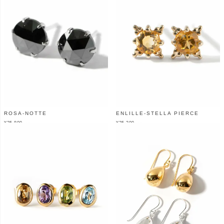
ROSA-NOTTE
ENLILLE-STELLA PIERCE
¥
25,800
¥
25,300
（税込）
（税込）