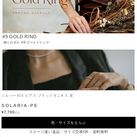
#9 GOLD RING
-残りわずか 9号ゴールドリング-
シルバー925 ピアス ブラックオニキス 星
SOLARIA-PE
¥
7,700
税込
RING FOR FINGER TYPE
-指タイプ別リングの選び方-
色・サイズをえらぶ
イメージ違い返品・サイズ交換OK・送料無料