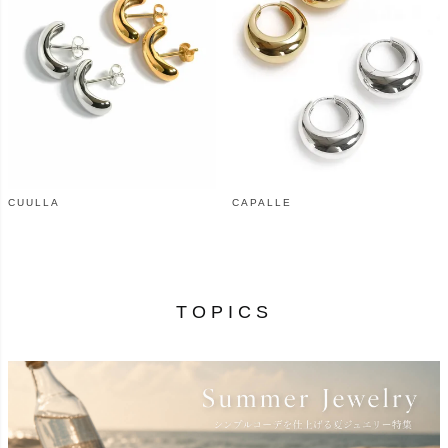
CUULLA
CAPALLE
¥
12,100
¥
19,800
（税込）
（税込）
TOPICS