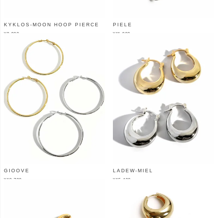
KYKLOS-MOON HOOP PIERCE
PIELE
¥
9,900
¥
11,000
（税込）
（税込）
GIOOVE
LADEW-MIEL
¥
18,700
¥
15,400
（税込）
（税込）