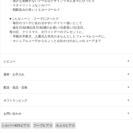
・余計な装飾がないクールなデザインで大人女子にぴったり
・スタイリッシュなシルバー
・肌馴染みの良いイエローゴールド
■こんなシーン・コーデにぴったり
・毎日のコーデに合わせやすいデイリー使いとして
・誕生日/結婚記念日/結婚のお祝い/出産祝い/記念日。
母の日、クリスマス、ホワイトデーのプレゼントに。
・卒園式卒業式、入園式入学式のきちんとしたフォーマルコーデに。
・カジュアルコーデからちょっとお出かけのおしゃれコーデまで
レビュー
素材・お手入れ
配送・返品・交換
ギフトラッピング
お問い合わせ
シルバー925ピアス
フープピアス
小ぶりピアス