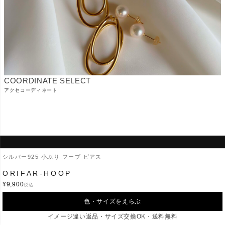
COORDINATE SELECT
アクセコーディネート
Ops
.
シルバー925 小ぶり フープ ピアス
ORIFAR-HOOP
ご利用ガイド
配送・送料
¥
9,900
税込
返品・交換
よくあるご質問
色・サイズをえらぶ
会社概要
お問合せ
イメージ違い返品・サイズ交換OK・送料無料