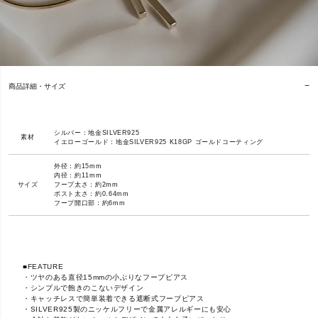
商品詳細・サイズ
シルバー：地金SILVER925
素材
イエローゴールド：地金SILVER925 K18GP ゴールドコーティング
外径：約15mm
内径：約11mm
サイズ
フープ太さ：約2mm
ポスト太さ：約0.64mm
フープ開口部：約6mm
■FEATURE
・ツヤのある直径15mmの小ぶりなフープピアス
・シンプルで飽きのこないデザイン
・キャッチレスで簡単装着できる遮断式フープピアス
・SILVER925製のニッケルフリーで金属アレルギーにも安心