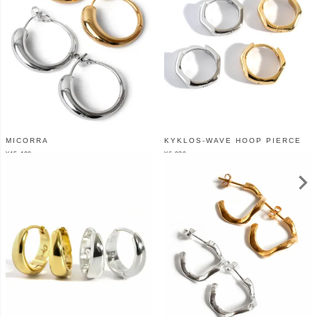
MICORRA
KYKLOS-WAVE HOOP PIERCE
¥
15,400
¥
6,820
（税込）
（税込）