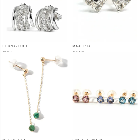
ELUNA-LUCE
MAJERTA
¥
9,900
¥
56,100
（税込）
（税込）
MEGREZ-PE
ENLILLE-NOVA