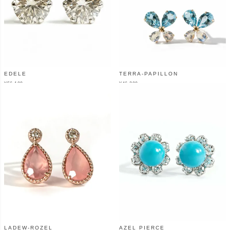
EDELE
TERRA-PAPILLON
¥
56,100
¥
46,200
（税込）
（税込）
LADEW-ROZEL
AZEL PIERCE