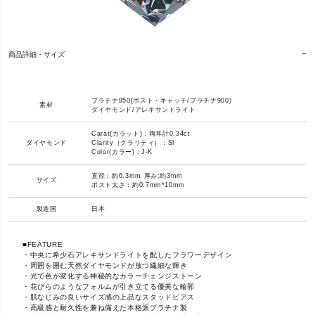
商品詳細・サイズ
プラチナ950(ポスト・キャッチ/プラチナ900)
素材
ダイヤモンド/アレキサンドライト
Carat(カラット)：両耳計0.34ct
ダイヤモンド
Clarity（クラリティ）：SI
Color(カラー)：J-K
直径：約6.3mm 厚み:約3mm
サイズ
ポスト太さ：約0.7mm*10mm
製造国
日本
■FEATURE
・中央に希少石アレキサンドライトを配したフラワーデザイン
・周囲を囲む天然ダイヤモンドが放つ繊細な輝き
・光で色が変化する神秘的なカラーチェンジストーン
・花びらのようなフォルムが引き立てる優美な輪郭
・肌なじみの良いサイズ感の上品なスタッドピアス
・高級感と耐久性を兼ね備えた本格派プラチナ製