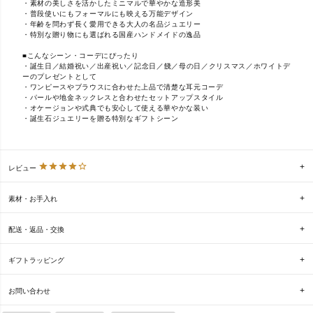
・素材の美しさを活かしたミニマルで華やかな造形美
・普段使いにもフォーマルにも映える万能デザイン
・年齢を問わず長く愛用できる大人の名品ジュエリー
・特別な贈り物にも選ばれる国産ハンドメイドの逸品
■こんなシーン・コーデにぴったり
・誕生日／結婚祝い／出産祝い／記念日／餞／母の日／クリスマス／ホワイトデ
ーのプレゼントとして
・ワンピースやブラウスに合わせた上品で清楚な耳元コーデ
・パールや地金ネックレスと合わせたセットアップスタイル
・オケージョンや式典でも安心して使える華やかな装い
・誕生石ジュエリーを贈る特別なギフトシーン
レビュー
素材・お手入れ
配送・返品・交換
ギフトラッピング
お問い合わせ