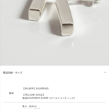
商品詳細・サイズ
【SILVER】SILVER925
素材
【YELLOW GOLD】
地金SILVER925 K18GP (ゴールドコーティング)
長さ：約2cm