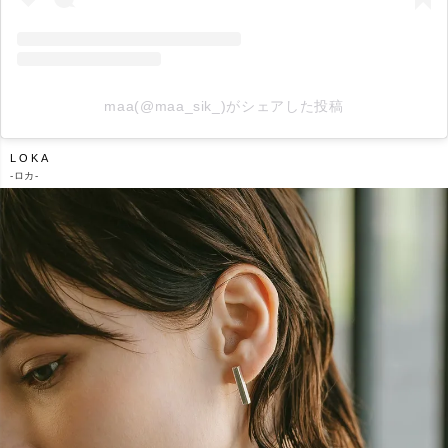
maa(@maa_sik_)がシェアした投稿
LOKA
-
ロカ-