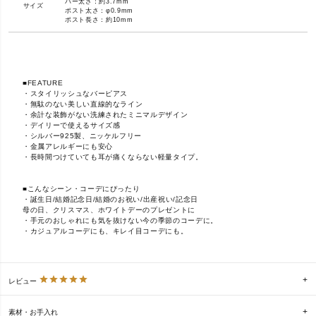
バー太さ：約3.7mm
サイズ
ポスト太さ：φ0.9mm
ポスト長さ：約10mm
■FEATURE
・スタイリッシュなバーピアス
・無駄のない美しい直線的なライン
・余計な装飾がない洗練されたミニマルデザイン
・デイリーで使えるサイズ感
・シルバー925製、ニッケルフリー
・金属アレルギーにも安心
・長時間つけていても耳が痛くならない軽量タイプ。
■こんなシーン・コーデにぴったり
・誕生日/結婚記念日/結婚のお祝い/出産祝い/記念日
母の日、クリスマス、ホワイトデーのプレゼントに
・手元のおしゃれにも気を抜けない今の季節のコーデに。
・カジュアルコーデにも、キレイ目コーデにも。
レビュー
素材・お手入れ