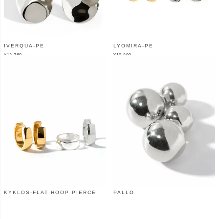
IVERQUA-PE
LYOMIRA-PE
¥
12,760
¥
10,890
（税込）
（税込）
KYKLOS-FLAT HOOP PIERCE
PALLO
¥
11,000
¥
17,600
（税込）
（税込）