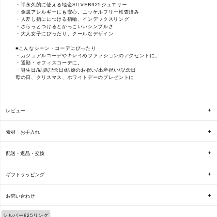
・半永久的に使える地金SILVER925ジュエリー
・金属アレルギーにも安心。ニッケルフリー検査済み
・人差し指ににつける指輪、インデックスリング
・さらっとつけるとかっこいいシンプルさ
・大人女子にぴったり、クールなデザイン
■こんなシーン・コーデにぴったり
・カジュアルコーデやキレイめファッションのアクセントに。
・通勤・オフィスコーデに。
・誕生日/結婚記念日/結婚のお祝い/出産祝い/記念日
母の日、クリスマス、ホワイトデーのプレゼントに
レビュー
素材・お手入れ
配送・返品・交換
ギフトラッピング
お問い合わせ
シルバー925リング