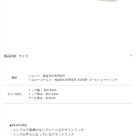
商品詳細・サイズ
シルバー：地金SILVER925
素材
イエローゴールド：地金SILVER925 K18GP ゴールドコーティング
トップ幅： 約2.8mm
サイズ(約)
トップ厚み：約2.2mm
アーム厚み：約1mm
■FEATURE
・シンプルで装飾のないプレーンなデザインリング
・トップが平らになっているフラットリング