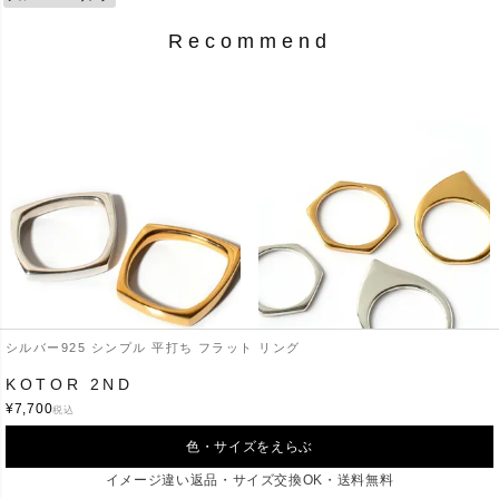
Recommend
シルバー925 シンプル 平打ち フラット リング
KOTOR 2ND
¥
7,700
EOLOU
LEIKKISA
税込
¥
8,800
¥
4,620
（税込）
（税込）
色・サイズをえらぶ
イメージ違い返品・サイズ交換OK・送料無料