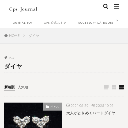
Ops. Journal
JOURNAL TOP
OPS.公式ストア
ACCESSORY CATEGORY
C
HOME
ダイヤ
TAG
ダイヤ
新着順
人気順
2021-06-29
2025-10-01
ピアス
大人がときめくハートダイヤ