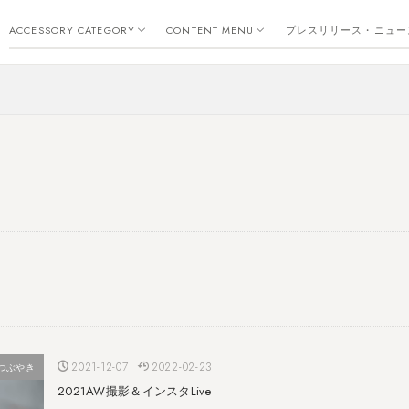
リング
ピアス
イヤーカフ
ネックレス
バングル
ブレスレット
返品・交換・保証について
新作
トレンド
コーディネート・アレンジ
素材について
お手入れについて
金属アレルギー
つぶやき
SDGs
ACCESSORY CATEGORY
CONTENT MENU
プレスリリース・ニュー
リング
ピアス
イヤーカフ
ネックレス
バングル
ブレスレット
返品・交換・保証について
新作
トレンド
コーディネート・アレンジ
素材について
お手入れについて
金属アレルギー
つぶやき
SDGs
2021-12-07
2022-02-23
つぶやき
2021AW撮影＆インスタLive