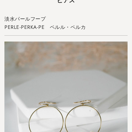
ピアス
水
パ
ー
淡水パールフープ
ル
PERLE-PERKA-PE
ペルル・ペルカ
フ
ー
プ
P
E
R
L
E
-
P
E
R
K
A
-
P
E