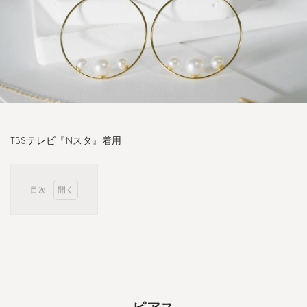
TBSテレビ『Nスタ』着用
目次
1
ピ
ア
ス
1.1
淡