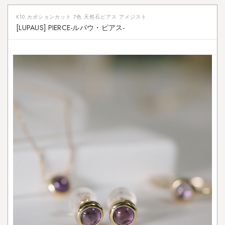
ネ
K10 カボションカット 7色 天然石ピアス アメジスト
ッ
[LUPAUS] PIERCE-ルパウ・ピアス-
ク
レ
ス