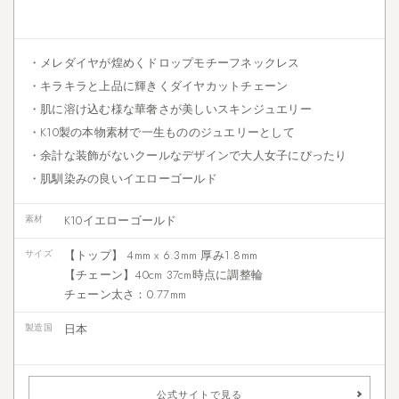
・メレダイヤが煌めくドロップモチーフネックレス
・キラキラと上品に輝きくダイヤカットチェーン
・肌に溶け込む様な華奢さが美しいスキンジュエリー
・K10製の本物素材で一生もののジュエリーとして
・余計な装飾がないクールなデザインで大人女子にぴったり
・肌馴染みの良いイエローゴールド
素材
K10イエローゴールド
サイズ
【トップ】 4mm x 6.3mm 厚み1.8mm
【チェーン】40cm 37cm時点に調整輪
チェーン太さ：0.77mm
製造国
日本
公式サイトで見る