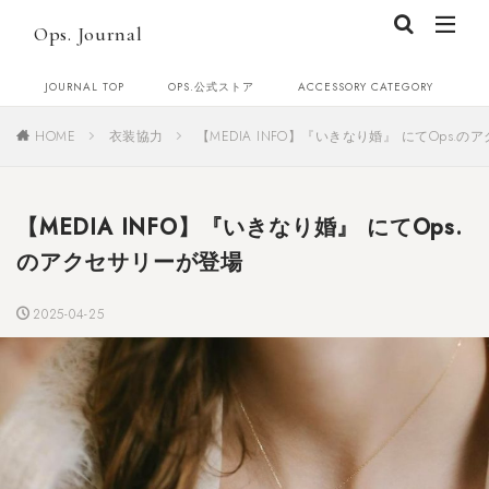
Ops. Journal
JOURNAL TOP
OPS.公式ストア
ACCESSORY CATEGORY
C
HOME
衣装協力
【MEDIA INFO】『いきなり婚』 にてOps.
【MEDIA INFO】『いきなり婚』 にてOps.
のアクセサリーが登場
2025-04-25