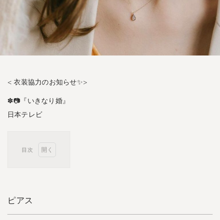
< 衣装協力のお知らせ✨>
✽📷『いきなり婚』
日本テレビ
目次
1
ピ
ア
ス
ピアス
2