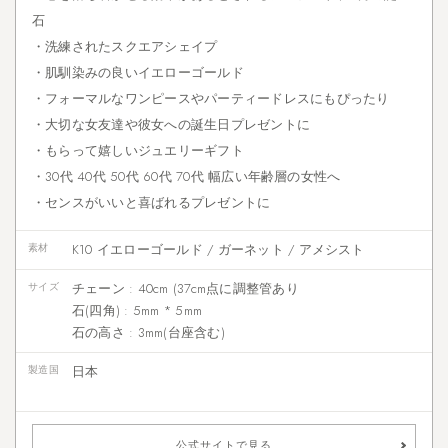
石
・洗練されたスクエアシェイプ
・肌馴染みの良いイエローゴールド
・フォーマルなワンピースやパーティードレスにもぴったり
・大切な女友達や彼女への誕生日プレゼントに
・もらって嬉しいジュエリーギフト
・30代 40代 50代 60代 70代 幅広い年齢層の女性へ
・センスがいいと喜ばれるプレゼントに
素材
K10 イエローゴールド / ガーネット / アメシスト
サイズ
チェーン : 40cm (37cm点に調整管あり
石(四角) : 5mm * 5mm
石の高さ : 3mm(台座含む)
製造国
日本
公式サイトで見る