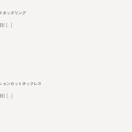
スタッズリング
( […]
ッションカットネックレス
( […]