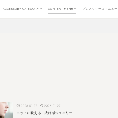
リング
ピアス
イヤーカフ
ネックレス
バングル
ブレスレット
返品・交換・保証について
新作
トレンド
コーディネート・アレンジ
素材について
お手入れについて
金属アレルギー
つぶやき
SDGs
ACCESSORY CATEGORY
CONTENT MENU
プレスリリース・ニュー
リング
ピアス
イヤーカフ
ネックレス
バングル
ブレスレット
返品・交換・保証について
新作
トレンド
コーディネート・アレンジ
素材について
お手入れについて
金属アレルギー
つぶやき
SDGs
2026-01-27
2026-01-27
ニットに映える、抜け感ジュエリー