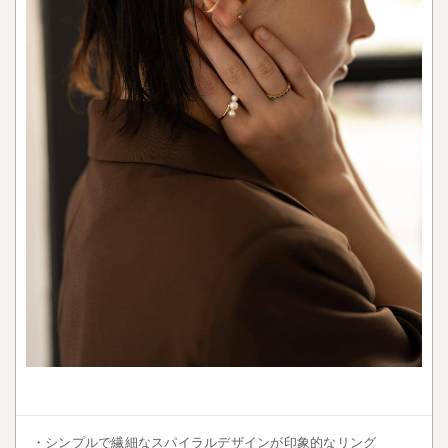
メ
ジ
ス
ト
2.4
◇
ス
モ
ー
キ
ー
ク
ォ
ー
ツ
3
◆
大
人
・シンプルで繊細なスパイラルデザインが印象的なリング