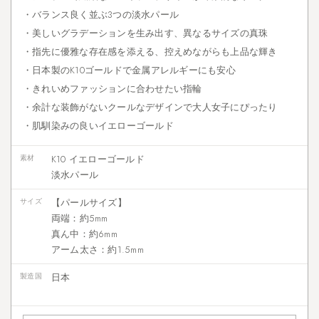
コ
・バランス良く並ぶ3つの淡水パール
ー
・美しいグラデーションを生み出す、異なるサイズの真珠
デ
・指先に優雅な存在感を添える、控えめながらも上品な輝き
に
取
・日本製のK10ゴールドで金属アレルギーにも安心
り
・きれいめファッションに合わせたい指輪
入
・余計な装飾がないクールなデザインで大人女子にぴったり
れ
・肌馴染みの良いイエローゴールド
る
ポ
イ
素材
K10 イエローゴールド
ン
淡水パール
ト
サイズ
【パールサイズ】
両端：約5mm
3.4.1
真ん中：約6mm
シ
アーム太さ：約1.5mm
ン
プ
製造国
日本
ル
な
ニ