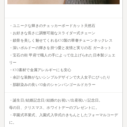
セ
で
お
し
ゃ
・ユニークな輝きのチェッカーボードカット天然石
れ
・お好きな長さに調整可能なスライダー式チェーン
度
・鎖骨を美しく魅せてくれるK10製の華奢チェーンネックレス
U
P
・深いボルドーの輝きを持つ愛と友情と実りの石 ガーネット
・宝石の街 甲府で職人の手によって仕上げられた日本製ジュエ
リー
・K10素材で金属アレルギーにも安心
・余計な装飾がないシンプルデザインで大人女子にぴったり
・肌馴染みの良い10金のシャンパンゴールドカラー
・誕生日/結婚記念日/結婚のお祝い/出産祝い/記念日。
母の日、クリスマス、ホワイトデーのプレゼントに。
・卒園式卒業式、入園式入学式のきちんとしたフォーマルコーデ
に。