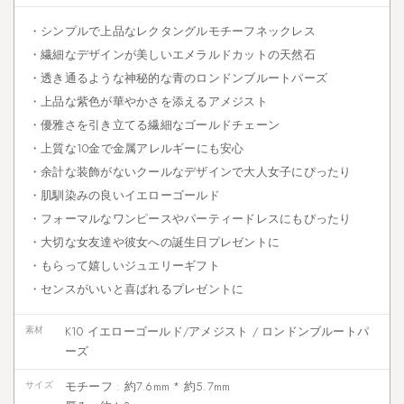
・シンプルで上品なレクタングルモチーフネックレス
・繊細なデザインが美しいエメラルドカットの天然石
・透き通るような神秘的な青のロンドンブルートパーズ
・上品な紫色が華やかさを添えるアメジスト
・優雅さを引き立てる繊細なゴールドチェーン
・上質な10金で金属アレルギーにも安心
・余計な装飾がないクールなデザインで大人女子にぴったり
・肌馴染みの良いイエローゴールド
・フォーマルなワンピースやパーティードレスにもぴったり
・大切な女友達や彼女への誕生日プレゼントに
・もらって嬉しいジュエリーギフト
・センスがいいと喜ばれるプレゼントに
素材
K10 イエローゴールド/アメジスト / ロンドンブルートパ
ーズ
サイズ
モチーフ : 約7.6mm * 約5.7mm