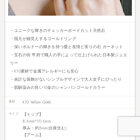
・ユニークな輝きのチェッカーボードカット天然石
・指元が細見えするゴールドリング
・深いボルドーの輝きを持つ愛と友情と実りの石 ガーネット
・宝石の街 甲府で職人の手によって仕上げられた日本製ジュエ
リー
・K10素材で金属アレルギーにも安心
・余計な装飾がないシンプルデザインで大人女子にぴったり
・肌馴染みの良い10金のシャンパンゴールドカラー
素材
K10 Yellow Gold
サイズ
【トップ】
8.6mm*10.6mm
厚み：約5mm(台座含む)
【アーム】