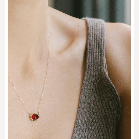
休
日
や
お
出
か
け
に
は
、
存
在
感
の
あ
る
大
ぶ
り
ア
ク