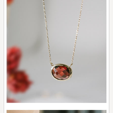
オ
フ
ィ
ス
に
も
休
日
に
も
使
え
る
万
能
ア
イ
テ
ム
3.4.3