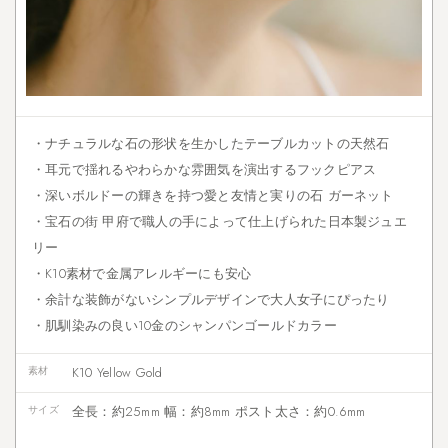
・ナチュラルな石の形状を生かしたテーブルカットの天然石
・耳元で揺れるやわらかな雰囲気を演出するフックピアス
・深いボルドーの輝きを持つ愛と友情と実りの石 ガーネット
・宝石の街 甲府で職人の手によって仕上げられた日本製ジュエ
リー
・K10素材で金属アレルギーにも安心
・余計な装飾がないシンプルデザインで大人女子にぴったり
・肌馴染みの良い10金のシャンパンゴールドカラー
素材
K10 Yellow Gold
サイズ
全長：約25mm 幅：約8mm ポスト太さ：約0.6mm