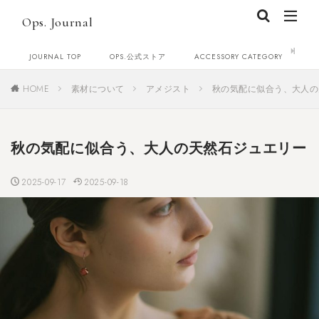
Ops. Journal
JOURNAL TOP
OPS.公式ストア
ACCESSORY CATEGORY
C
HOME
素材について
アメジスト
秋の気配に似合う、大人の
秋の気配に似合う、大人の天然石ジュエリー
2025-09-17
2025-09-18