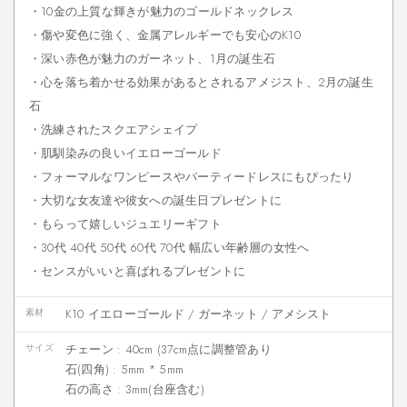
・10金の上質な輝きが魅力のゴールドネックレス
・傷や変色に強く、金属アレルギーでも安心のK10
・深い赤色が魅力のガーネット、1月の誕生石
・心を落ち着かせる効果があるとされるアメジスト、2月の誕生
石
・洗練されたスクエアシェイプ
・肌馴染みの良いイエローゴールド
・フォーマルなワンピースやパーティードレスにもぴったり
・大切な女友達や彼女への誕生日プレゼントに
・もらって嬉しいジュエリーギフト
・30代 40代 50代 60代 70代 幅広い年齢層の女性へ
・センスがいいと喜ばれるプレゼントに
素材
K10 イエローゴールド / ガーネット / アメシスト
サイズ
チェーン : 40cm (37cm点に調整管あり
石(四角) : 5mm * 5mm
石の高さ : 3mm(台座含む)