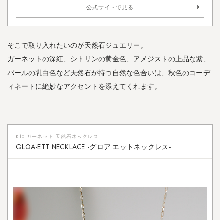
ッ
公式サイトで見る
ト
や
シ
そこで取り入れたいのが天然石ジュエリー。
ャ
ツ
ガーネットの深紅、シトリンの黄金色、アメジストの上品な紫、
に
パールの乳白色など天然石が持つ自然な色合いは、秋色のコーデ
合
ィネートに絶妙なアクセントを添えてくれます。
わ
せ
る
3.4.2
K10 ガーネット 天然石ネックレス
小
GLOA-ETT NECKLACE -グロア エットネックレス-
ぶ
り
ア
ク
セ
は
、