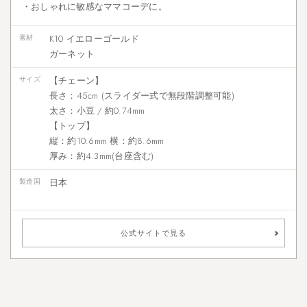
・おしゃれに敏感なママコーデに。
素材
K10 イエローゴールド
ガーネット
サイズ
【チェーン】
長さ：45cm (スライダー式で無段階調整可能)
太さ：小豆 / 約0.74mm
【トップ】
縦：約10.6mm 横：約8.6mm
厚み：約4.3mm(台座含む)
製造国
日本
公式サイトで見る