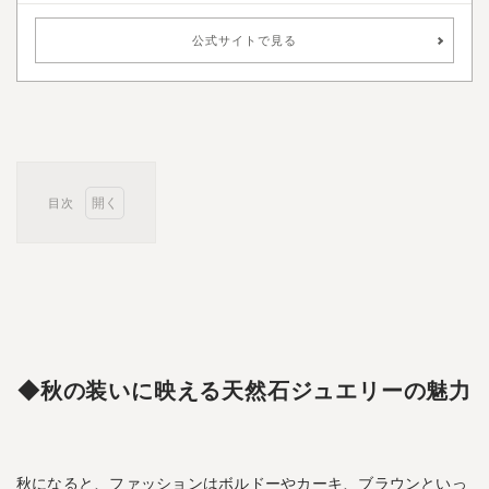
公式サイトで見る
目次
1
◆
秋
の
装
い
に
◆秋の装いに映える天然石ジュエリーの魅力
映
え
る
天
秋になると、ファッションはボルドーやカーキ、ブラウンといっ
然