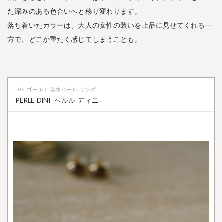
石
た深みのある色合いへと移り変わります。
ジ
落ち着いたカラーは、大人の女性の装いを上品に見せてくれる一
ュ
方で、どこか重たく感じてしまうことも。
エ
リ
ー
の
魅
10K ゴールド 淡水パール リング
力
PERLE-DINI -ペルル ディニ-
2
◆
秋
に
お
す
す
め
の
天
然