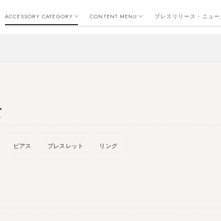
リング
ピアス
イヤーカフ
ネックレス
バングル
ブレスレット
返品・交換・保証について
新作
トレンド
コーディネート・アレンジ
素材について
お手入れについて
金属アレルギー
つぶやき
SDGs
ACCESSORY CATEGORY
CONTENT MENU
プレスリリース・ニュー
リング
ピアス
イヤーカフ
ネックレス
バングル
ブレスレット
返品・交換・保証について
新作
トレンド
コーディネート・アレンジ
素材について
お手入れについて
金属アレルギー
つぶやき
SDGs
て
ピアス
ブレスレット
リング