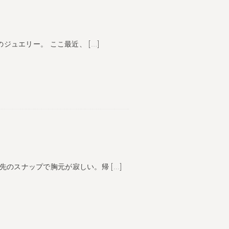
5つのジュエリー。 ここ最近、 […]
旅行先のスナップで胸元が寂しい。帰 […]