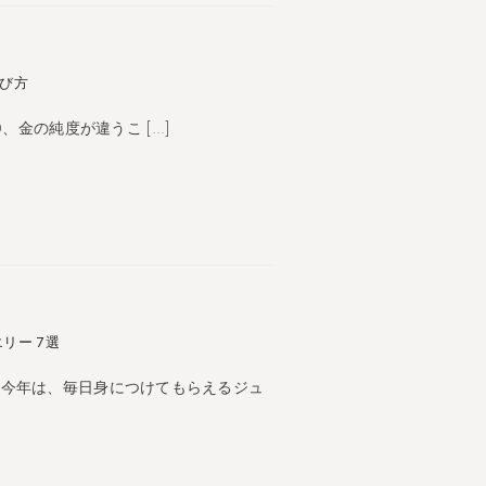
選び方
K10、金の純度が違うこ […]
リー 7選
ら今年は、毎日身につけてもらえるジュ