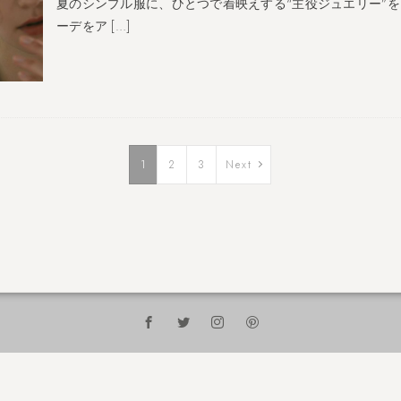
夏のシンプル服に、ひとつで着映えする“主役ジュエリー”を
ーデをア […]
1
2
3
Next